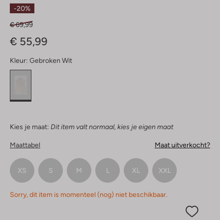
Sterren
-20%
€ 69,99
€ 55,99
Kleur:
Gebroken Wit
Kies je maat:
Dit item valt normaal, kies je eigen maat
Maattabel
Maat uitverkocht?
XS
S
M
L
XL
XXL
Sorry, dit item is momenteel (nog) niet beschikbaar.