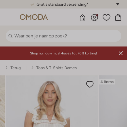
Gratis standaard verzending*
Menu
Shop nu:
jouw must-haves tot 70% korting!
Terug
Tops & T-Shirts Dames
4 items