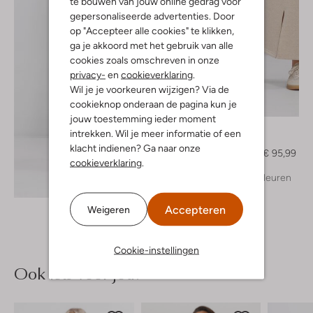
te bouwen van jouw online gedrag voor
gepersonaliseerde advertenties. Door
op "Accepteer alle cookies" te klikken,
ga je akkoord met het gebruik van alle
cookies zoals omschreven in onze
privacy-
en
cookieverklaring
.
Wil je je voorkeuren wijzigen? Via de
cookieknop onderaan de pagina kun je
-20%
jouw toestemming ieder moment
Nukus
intrekken. Wil je meer informatie of een
Maxirok
klacht indienen? Ga naar onze
€ 119,99
€ 95,99
cookieverklaring
.
+ meer kleuren
Ontdek de look
Accepteren
Weigeren
Cookie-instellingen
Ook iets voor jou?