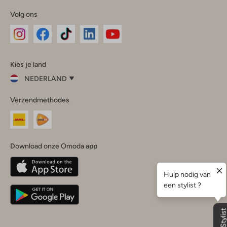
Volg ons
Omoda
Omoda
Omoda
Omoda
Omoda
Kies je land
Instagram
Facebook
TikTok
LinkedIn
YouTube
NEDERLAND
Kies
Verzendmethodes
je
Sluit
land
Nederland
België
(Nederlands)
Download onze Omoda app
Belgique
(Français)
Deutschland