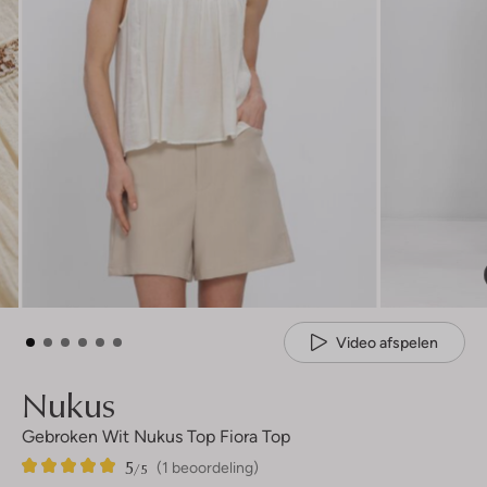
Video afspelen
Nukus
Gebroken Wit Nukus Top Fiora Top
5
1
5
/5
(1 beoordeling)