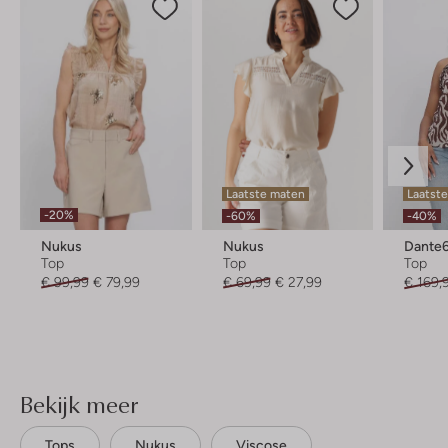
Laatste maten
Laatst
-20%
-60%
-40%
Nukus
Nukus
Dante
Top
Top
Top
€ 99,99
€ 79,99
€ 69,99
€ 27,99
€ 169,
Bekijk meer
Tops
Nukus
Viscose