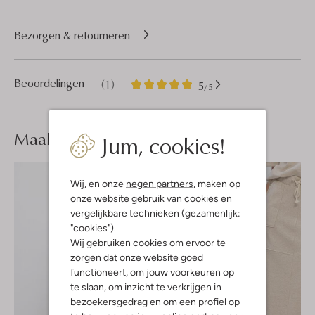
Bezorgen & retourneren
1
5
Beoordelingen
(1)
5
/5
Sterren
Maak je
look compleet
Jum, cookies!
Wij, en onze
negen partners
, maken op
onze website gebruik van cookies en
vergelijkbare technieken (gezamenlijk:
"cookies").
Wij gebruiken cookies om ervoor te
zorgen dat onze website goed
functioneert, om jouw voorkeuren op
te slaan, om inzicht te verkrijgen in
bezoekersgedrag en om een profiel op