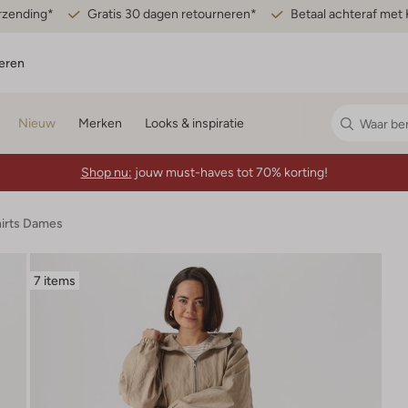
erzending*
Gratis 30 dagen retourneren*
Betaal achteraf met 
eren
Nieuw
Merken
Looks & inspiratie
Shop nu:
jouw must-haves tot 70% korting!
hirts Dames
7 items