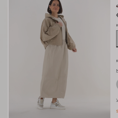
K
K
V
S