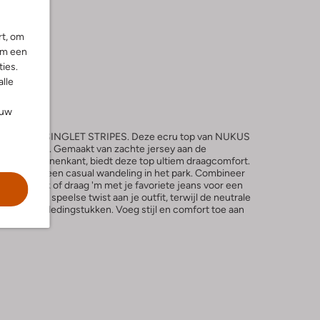
rt, om
om een
ies.
alle
ouw
e STEFANIA SINGLET STRIPES. Deze ecru top van NUKUS
sgarderobe. Gemaakt van zachte jersey aan de
 aan de binnenkant, biedt deze top ultiem draagcomfort.
e thuis of een casual wandeling in het park. Combineer
 chique look of draag 'm met je favoriete jeans voor een
 geven een speelse twist aan je outfit, terwijl de neutrale
t andere kledingstukken. Voeg stijl en comfort toe aan