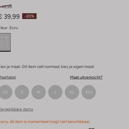
€ 49,99
€ 39,99
-20%
leur:
Ecru
ies je maat:
Dit item valt normaal, kies je eigen maat
Maattabel
Maat uitverkocht?
XS
S
M
L
XL
XXL
ergelijkbare items
orry, dit item is momenteel (nog) niet beschikbaar.