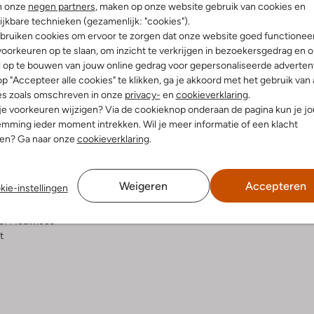
n onze
negen partners
, maken op onze website gebruik van cookies en
ijkbare technieken (gezamenlijk: "cookies").
Bezorgen & retourneren
bruiken cookies om ervoor te zorgen dat onze website goed functionee
oorkeuren op te slaan, om inzicht te verkrijgen in bezoekersgedrag en 
l op te bouwen van jouw online gedrag voor gepersonaliseerde advertent
p "Accepteer alle cookies" te klikken, ga je akkoord met het gebruik van 
elling & Pasvorm
Omschrijving
es zoals omschreven in onze
privacy-
en
cookieverklaring
.
 je voorkeuren wijzigen? Via de cookieknop onderaan de pagina kun je j
mming ieder moment intrekken. Wil je meer informatie of een klacht
Ontdek de veelzijdigheid van d
nen? Ga naar onze
cookieverklaring
.
is een must-have voor elke dame
reep
buitenkant en comfortabel katoen
innenkant:
Katoen
Perfect voor een ontspannen dagj
ersey
met een stijlvolle blazer voor een
Weigeren
Accepteren
kie-instellingen
ansluitend
relaxte outfit. De subtiele strepen
kleur moeiteloos te matchen is me
nd
je dagelijkse look.
e:
Mouwloos
t