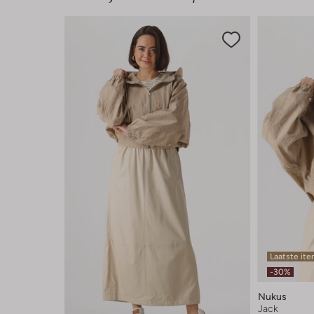
Laatste it
-30%
Nukus
Jack