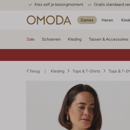
Kies zelf je bezorgmoment
Gratis standaard v
Dames
Heren
Kind
Sale
Schoenen
Kleding
Tassen & Accessoires
Terug
Kleding
Tops & T-Shirts
Tops & T-S