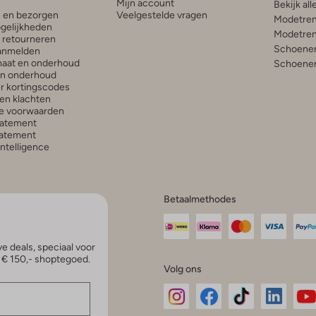
Mijn account
Bekijk all
n en bezorgen
Veelgestelde vragen
Modetren
gelijkheden
Modetren
n retourneren
Schoenen
anmelden
aat en onderhoud
Schoenen
en onderhoud
r kortingscodes
en klachten
e voorwaarden
tatement
atement
 Intelligence
Betaalmethodes
e deals, speciaal voor
p € 150,- shoptegoed.
Volg ons