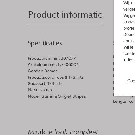
Wij, e
vergel
Product informatie
Wij ge
jouw v
profie
Door o
Specificaties
Samenst
cooki
Wil je
toeste
Kleur:
Ecru
Productnummer:
307077
indie
Patroon:
St
Artikelnummer:
Nks06004
Materiaal b
Gender:
Dames
Materiaal:
J
Productsoort:
Tops & T-Shirts
Coo
Pasvorm:
A
Subsoort:
T-Shirts
Halslijn:
Ro
Merk:
Nukus
Mouwlengt
Model:
Stefania Singlet Stripes
Lengte:
Kor
Maak je
look compleet