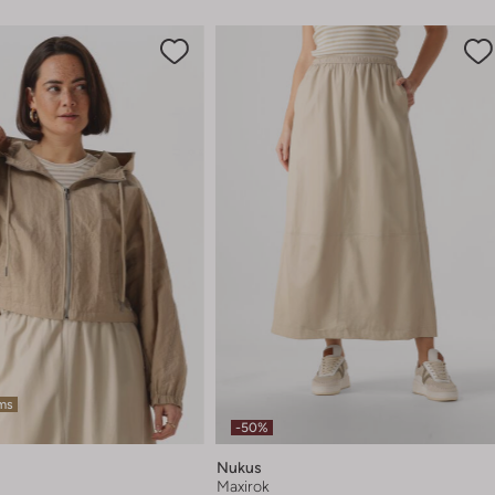
ems
-50%
Nukus
Maxirok