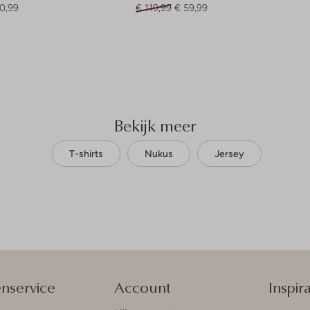
0,99
€ 119,99
€ 59,99
Bekijk meer
T-shirts
Nukus
Jersey
enservice
Account
Inspira