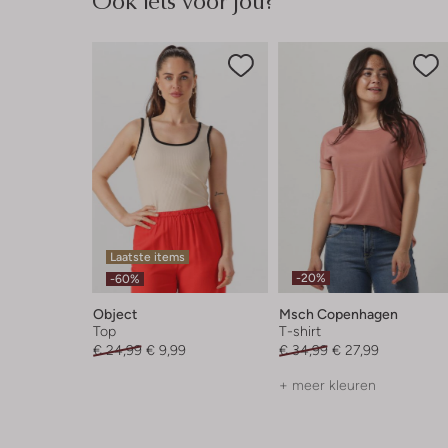
Ook iets voor jou?
Laatste items
-20%
-60%
Object
Msch Copenhagen
Top
T-shirt
€ 24,99
€ 9,99
€ 34,99
€ 27,99
+ meer kleuren