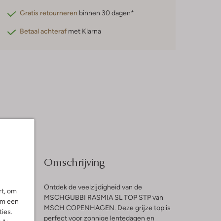
Gratis retourneren
binnen 30 dagen*
Betaal achteraf
met Klarna
Omschrijving
Ontdek de veelzijdigheid van de
rt, om
MSCHGUBBI RASMIA SL TOP STP van
om een
MSCH COPENHAGEN. Deze grijze top is
ies.
l
perfect voor zonnige lentedagen en