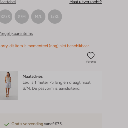
Maattabel
Maat uitverkocht?
XS/S
S/M
M/L
L/XL
ergelijkbare items
orry, dit item is momenteel (nog) niet beschikbaar.
Favoriet
Maatadvies
Lexi is 1 meter 75 lang en draagt maat
S/M.
De pasvorm is
aansluitend
.
Gratis verzending
vanaf €75,-