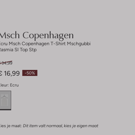
Msch Copenhagen
Ecru Msch Copenhagen T-Shirt Mschgubbi
Rasmia Sl Top Stp
€ 34,99
€ 16,99
-50%
leur:
Ecru
ies je maat:
Dit item valt normaal, kies je eigen maat