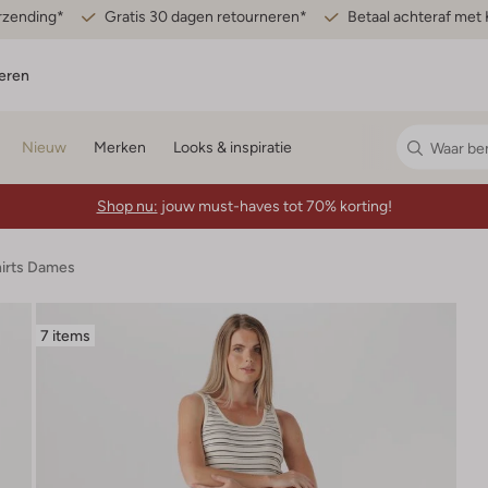
erzending*
Gratis 30 dagen retourneren*
Betaal achteraf met 
eren
Nieuw
Merken
Looks & inspiratie
Shop nu:
jouw must-haves tot 70% korting!
hirts Dames
7 items