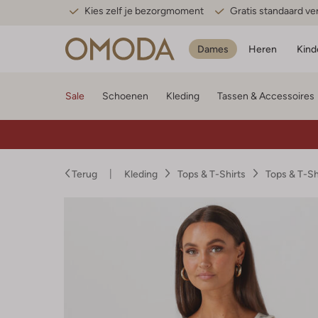
Kies zelf je bezorgmoment
Gratis standaard v
Dames
Heren
Kind
Sale
Schoenen
Kleding
Tassen & Accessoires
Terug
Kleding
Tops & T-Shirts
Tops & T-S