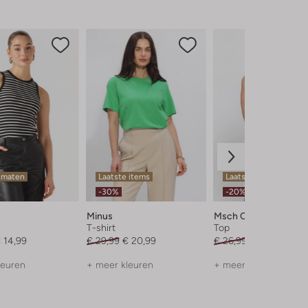
 maten
Laatste items
Laatste item
-30%
-20%
Minus
Msch Copenhagen
T-shirt
Top
 14,99
€ 29,99
€ 20,99
€ 26,99
€ 21,99
leuren
+ meer kleuren
+ meer kleuren