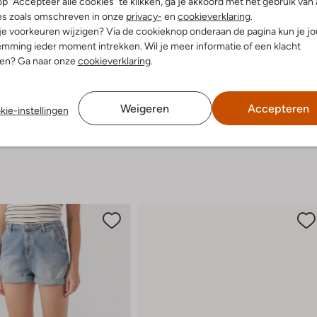
p "Accepteer alle cookies" te klikken, ga je akkoord met het gebruik van 
 En 2% Elastaan
Gewone chemische reinigi
es zoals omschreven in onze
privacy-
en
cookieverklaring
.
ansluitend
 je voorkeuren wijzigen? Via de cookieknop onderaan de pagina kun je j
Niet bleken
nd
mming ieder moment intrekken. Wil je meer informatie of een klacht
e:
Mouwloos
nen? Ga naar onze
cookieverklaring
.
Weigeren
Accepteren
kie-instellingen