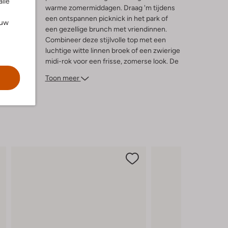
alle
warme zomermiddagen. Draag 'm tijdens
ng
een ontspannen picknick in het park of
ouw
een gezellige brunch met vriendinnen.
Combineer deze stijlvolle top met een
luchtige witte linnen broek of een zwierige
midi-rok voor een frisse, zomerse look. De
subtiele streepjes geven een speelse
Toon meer
touch, terwijl de zachte stof zorgt voor
ultiem comfort. Een must-have voor elke
damesgarderobe die houdt van moeiteloze
stijl en veelzijdigheid.