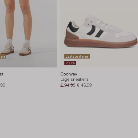
ten
Laatste items
-50%
st
Coolway
Lage sneakers
,99
€ 94,99
€ 46,99