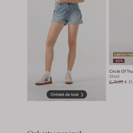
Laatste ma
-60%
Circle Of Tru
Short
€ 79,99
€ 31
Ontdek de look