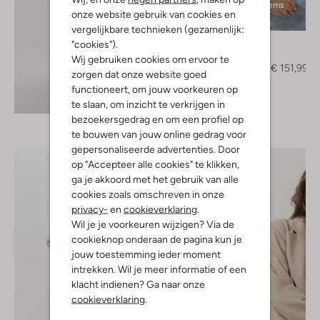
Laatste items
onze website gebruik van cookies en
-20%
vergelijkbare technieken (gezamenlijk:
Josh V
"cookies").
Jack
Wij gebruiken cookies om ervoor te
€ 189,95
€ 151,99
zorgen dat onze website goed
functioneert, om jouw voorkeuren op
Ontdek de look
te slaan, om inzicht te verkrijgen in
bezoekersgedrag en om een profiel op
te bouwen van jouw online gedrag voor
gepersonaliseerde advertenties. Door
op "Accepteer alle cookies" te klikken,
ga je akkoord met het gebruik van alle
cookies zoals omschreven in onze
privacy-
en
cookieverklaring
.
Wil je je voorkeuren wijzigen? Via de
cookieknop onderaan de pagina kun je
jouw toestemming ieder moment
intrekken. Wil je meer informatie of een
klacht indienen? Ga naar onze
cookieverklaring
.