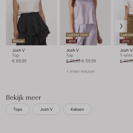
Laatste item
Laatste
Nieuw
-40%
-20%
Josh V
Josh V
Josh V
Top
Top
T-shirt
€ 69,99
€ 99,99
€ 59,99
€ 69,9
+ meer kleuren
Bekijk meer
Tops
Josh V
Katoen