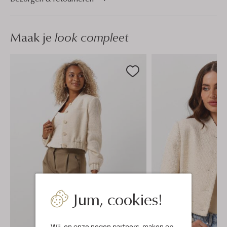
Maak je
look compleet
Jum, cookies!
Wij, en onze
negen partners
, maken op