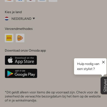
Omoda
Omoda
Omoda
Omoda
Omoda
Kies je land
Instagram
Facebook
TikTok
LinkedIn
YouTube
NEDERLAND
Kies
Verzendmethodes
je
Sluit
land
Nederland
België
(Nederlands)
Download onze Omoda app
Belgique
(Français)
Deutschland
*Dit geldt alleen voor items die op voorraad zijn. Check voor de
zekerheid de verwachte bezorgdatum bij het item op de website
of in je winkelmandje.