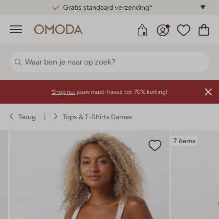
Gratis standaard verzending*
Menu
Shop nu:
jouw must-haves tot 70% korting!
Terug
Tops & T-Shirts Dames
7 items