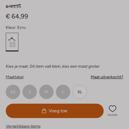
€ 129,95
€ 64,99
Kleur:
Ecru
Kies je maat:
Dit item valt klein, kies een maat groter
Maattabel
Maat uitverkocht?
XS
S
M
L
XL
Voeg toe
Favoriet
Vergelijkbare items