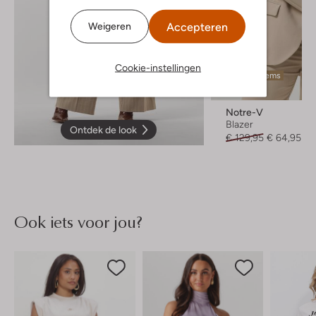
Accepteren
Weigeren
Cookie-instellingen
Laatste items
-50%
Notre-V
Blazer
Ontdek de look
€ 129,95
€ 64,95
Ook iets voor jou?