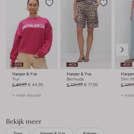
-50%
-40%
-40%
Harper & Yve
Harper & Yve
Harper
Trui
Bermuda
Slim fi
€ 89,99
€ 44,99
€ 129,99
€ 77,99
€ 109,
+ meer kleuren
+ meer
Bekijk meer
Tops
Harper & Yve
Katoen