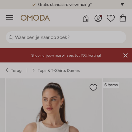
Gratis standaard verzending*
Menu
Shop nu:
jouw must-haves tot 70% korting!
Terug
Tops & T-Shirts Dames
6 items