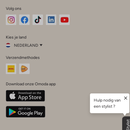
Volg ons
Omoda
Omoda
Omoda
Omoda
Omoda
Kies je land
Instagram
Facebook
TikTok
LinkedIn
YouTube
NEDERLAND
Kies
Verzendmethodes
je
Sluit
land
Nederland
België
(Nederlands)
Download onze Omoda app
Belgique
(Français)
Deutschland