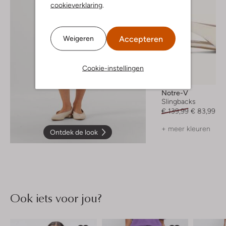
cookieverklaring
.
Accepteren
Weigeren
Cookie-instellingen
-40%
Notre-V
Slingbacks
€ 139,99
€ 83,99
+ meer kleuren
Ontdek de look
Ook iets voor jou?