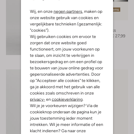
Laatste items
Wij, en onze
negen partners
, maken op
-60%
onze website gebruik van cookies en
vergelijkbare technieken (gezamenlijk:
Blasz
"cookies").
Slingbacks
€ 69,99
€ 27,99
Wij gebruiken cookies om ervoor te
zorgen dat onze website goed
Ontdek de look
functioneert, om jouw voorkeuren op
te slaan, om inzicht te verkrijgen in
bezoekersgedrag en om een profiel op
te bouwen van jouw online gedrag voor
gepersonaliseerde advertenties. Door
op "Accepteer alle cookies" te klikken,
ga je akkoord met het gebruik van alle
cookies zoals omschreven in onze
privacy-
en
cookieverklaring
.
Wil je je voorkeuren wijzigen? Via de
cookieknop onderaan de pagina kun je
jouw toestemming ieder moment
intrekken. Wil je meer informatie of een
klacht indienen? Ga naar onze