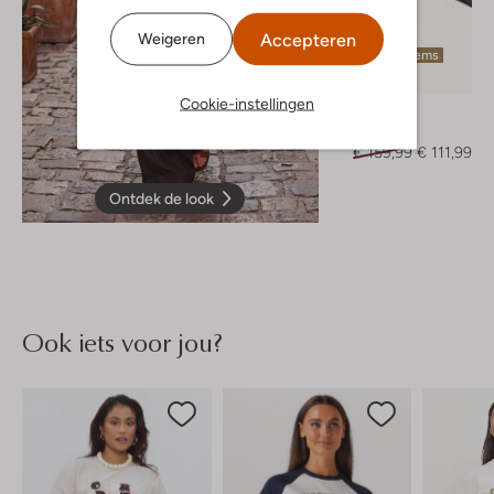
Accepteren
Weigeren
Laatste items
-30%
Cookie-instellingen
Toral
Muiltjes
€ 159,99
€ 111,99
Ontdek de look
Ook iets voor jou?