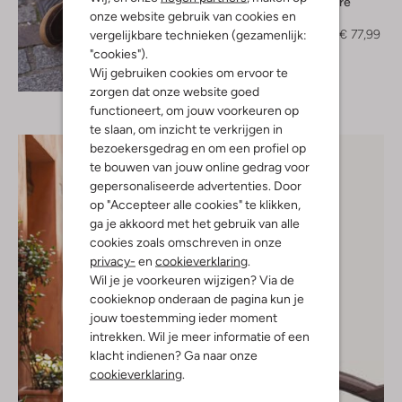
Co'couture
onze website gebruik van cookies en
Pantalon
€ 129,99
€ 77,99
vergelijkbare technieken (gezamenlijk:
"cookies").
Ontdek de look
Wij gebruiken cookies om ervoor te
zorgen dat onze website goed
functioneert, om jouw voorkeuren op
te slaan, om inzicht te verkrijgen in
bezoekersgedrag en om een profiel op
te bouwen van jouw online gedrag voor
gepersonaliseerde advertenties. Door
op "Accepteer alle cookies" te klikken,
ga je akkoord met het gebruik van alle
cookies zoals omschreven in onze
privacy-
en
cookieverklaring
.
Wil je je voorkeuren wijzigen? Via de
cookieknop onderaan de pagina kun je
jouw toestemming ieder moment
intrekken. Wil je meer informatie of een
klacht indienen? Ga naar onze
cookieverklaring
.