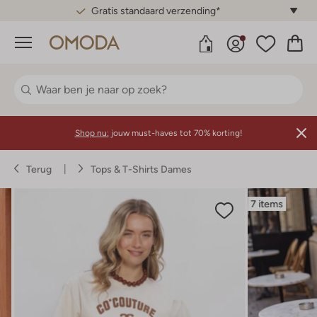
Gratis standaard verzending*
Menu
Shop nu:
jouw must-haves tot 70% korting!
Terug
Tops & T-Shirts Dames
7 items