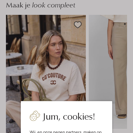
Maak je
look compleet
Jum, cookies!
-40%
Wij, en onze
negen partners
, maken op