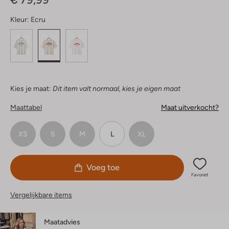
Kleur:
Ecru
Kies je maat:
Dit item valt normaal, kies je eigen maat
Maattabel
Maat uitverkocht?
XS
S
M
L
XL
Voeg toe
Favoriet
Vergelijkbare items
Maatadvies