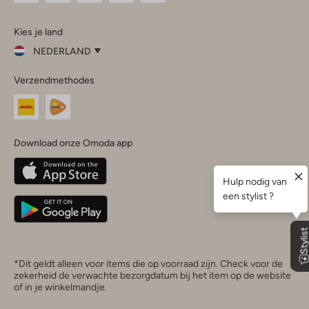
Omoda
Omoda
Omoda
Omoda
Omoda
Kies je land
Instagram
Facebook
TikTok
LinkedIn
YouTube
NEDERLAND
Kies
Verzendmethodes
je
Sluit
land
Nederland
België
(Nederlands)
Download onze Omoda app
Belgique
(Français)
Deutschland
*Dit geldt alleen voor items die op voorraad zijn. Check voor de
zekerheid de verwachte bezorgdatum bij het item op de website
of in je winkelmandje.