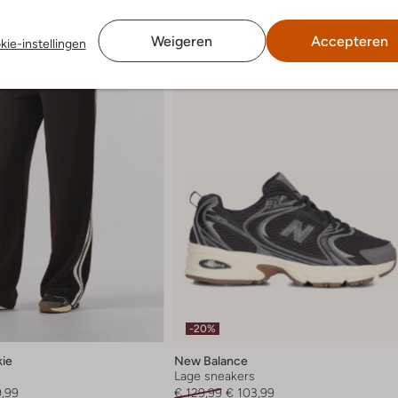
Weigeren
Accepteren
kie-instellingen
-20%
kie
New Balance
Lage sneakers
9,99
€ 129,99
€ 103,99