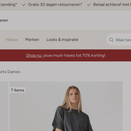
erzending*
Gratis 30 dagen retourneren*
Betaal achteraf met 
eren
Nieuw
Merken
Looks & inspiratie
Shop nu:
jouw must-haves tot 70% korting!
hirts Dames
7 items