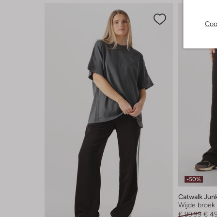
Coo
-50%
Catwalk Jun
Wijde broek
€ 99,99
€ 4