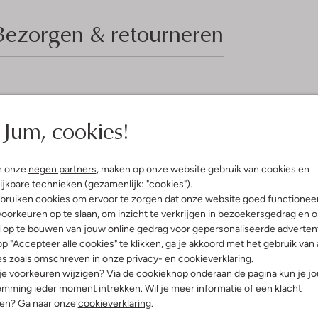
Bezorgen & retourneren
elling & Pasvorm
Omschrijving
Jum, cookies!
rgrijs
Stap stijlvol de lente en zomer
print
Junkie. Dit grijze T-shirt is perf
atoen
gezellige middag op het terras. D
n onze
negen partners
, maken op onze website gebruik van cookies en
osvallend
ultiem comfort. Combineer het me
ijkbare technieken (gezamenlijk: "cookies").
nd
een frisse, zomerse outfit. De gr
bruiken cookies om ervoor te zorgen dat onze website goed functionee
e:
Korte Mouw
outfit net dat beetje extra krijg
oorkeuren op te slaan, om inzicht te verkrijgen in bezoekersgedrag en 
f Lang
maar toch trendy uitstraling.
l op te bouwen van jouw online gedrag voor gepersonaliseerde advertent
p "Accepteer alle cookies" te klikken, ga je akkoord met het gebruik van 
es zoals omschreven in onze
privacy-
en
cookieverklaring
.
 je voorkeuren wijzigen? Via de cookieknop onderaan de pagina kun je j
mming ieder moment intrekken. Wil je meer informatie of een klacht
nen? Ga naar onze
cookieverklaring
.