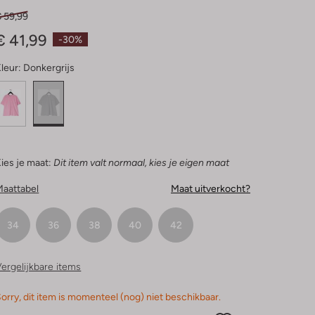
€ 59,99
€ 41,99
-30%
leur:
Donkergrijs
ies je maat:
Dit item valt normaal, kies je eigen maat
Maattabel
Maat uitverkocht?
34
36
38
40
42
ergelijkbare items
orry, dit item is momenteel (nog) niet beschikbaar.