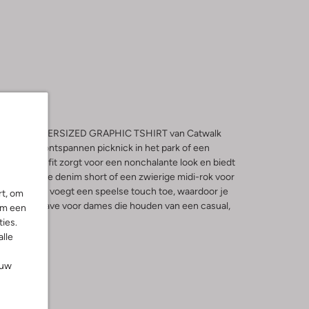
 in met het OVERSIZED GRAPHIC TSHIRT van Catwalk
ect voor een ontspannen picknick in het park of een
e oversized fit zorgt voor een nonchalante look en biedt
t een lichte denim short of een zwierige midi-rok voor
afische print voegt een speelse touch toe, waardoor je
rt, om
t. Een must-have voor dames die houden van een casual,
om een
ies.
alle
ouw