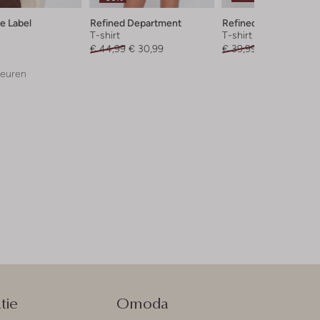
e Label
Refined Department
Refined Department
T-shirt
T-shirt
€ 44,99
€ 30,99
€ 39,99
€ 19,99
leuren
tie
Omoda