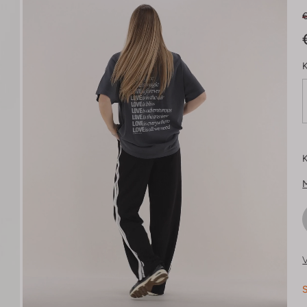
K
K
V
S