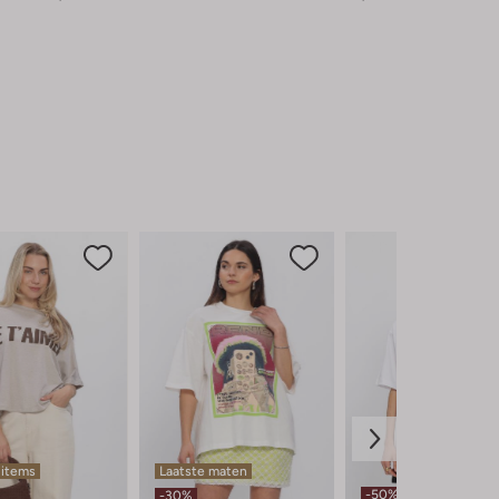
 items
Laatste maten
-50%
-30%