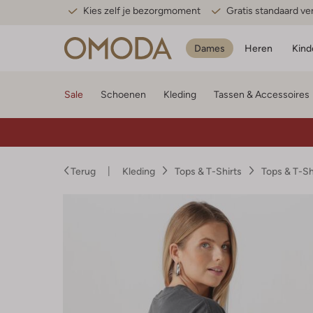
Kies zelf je bezorgmoment
Gratis standaard v
Dames
Heren
Kind
Sale
Schoenen
Kleding
Tassen & Accessoires
Terug
Kleding
Tops & T-Shirts
Tops & T-S