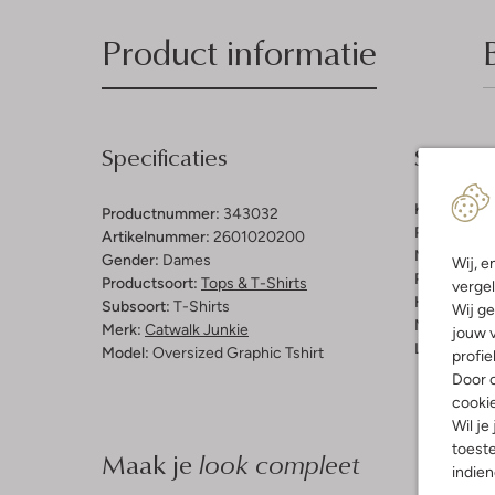
Product informatie
Specificaties
Samenst
Kleur:
Donke
Productnummer:
343032
Patroon:
Ge
Artikelnummer:
2601020200
Materiaal:
K
Gender:
Dames
Wij, e
Pasvorm:
L
Productsoort:
Tops & T-Shirts
vergel
Halslijn:
Ro
Subsoort:
T-Shirts
Wij ge
Mouwlengt
Merk:
Catwalk Junkie
jouw v
Lengte:
Hal
Model:
Oversized Graphic Tshirt
profie
Door o
cooki
Wil je
toeste
Maak je
look compleet
indie