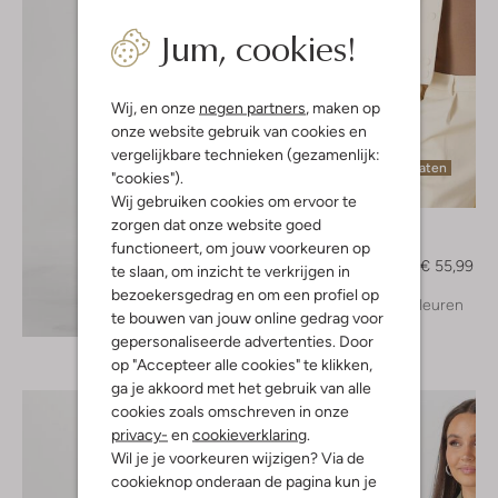
Jum, cookies!
Wij, en onze
negen partners
, maken op
onze website gebruik van cookies en
vergelijkbare technieken (gezamenlijk:
Laatste maten
"cookies").
-60%
Wij gebruiken cookies om ervoor te
zorgen dat onze website goed
Notre-V
Jack
functioneert, om jouw voorkeuren op
€ 139,99
€ 55,99
te slaan, om inzicht te verkrijgen in
bezoekersgedrag en om een profiel op
+ meer kleuren
Ontdek de look
te bouwen van jouw online gedrag voor
gepersonaliseerde advertenties. Door
op "Accepteer alle cookies" te klikken,
ga je akkoord met het gebruik van alle
cookies zoals omschreven in onze
privacy-
en
cookieverklaring
.
Wil je je voorkeuren wijzigen? Via de
cookieknop onderaan de pagina kun je