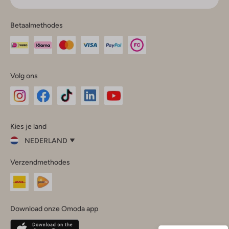
Betaalmethodes
Volg ons
Omoda
Omoda
Omoda
Omoda
Omoda
Kies je land
Instagram
Facebook
TikTok
LinkedIn
YouTube
NEDERLAND
Kies
Verzendmethodes
je
Sluit
land
Nederland
België
(Nederlands)
Download onze Omoda app
Belgique
(Français)