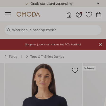
Gratis standaard verzending*
Menu
Shop nu:
jouw must-haves tot 70% korting!
Terug
Tops & T-Shirts Dames
6 items