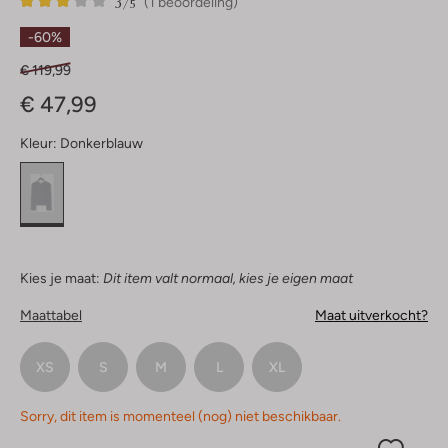
3
1
3
/5
(1 beoordeling)
Sterren
-60%
€ 119,99
€ 47,99
Kleur:
Donkerblauw
Kies je maat:
Dit item valt normaal, kies je eigen maat
Maattabel
Maat uitverkocht?
XS
S
M
L
XL
Sorry, dit item is momenteel (nog) niet beschikbaar.