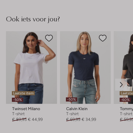
Ook iets voor jou?
Laatste item
Laatste
-50%
-50%
-60%
Twinset Milano
Calvin Klein
Tommy 
T-shirt
T-shirt
T-shirt
€ 89,95
€ 44,99
€ 69,99
€ 34,99
€ 59,9