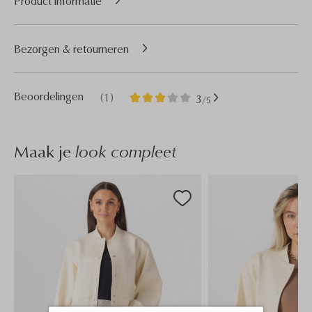
Product informatie
Bezorgen & retourneren
1
3
Beoordelingen
(1)
3
/5
Sterren
Maak je
look compleet