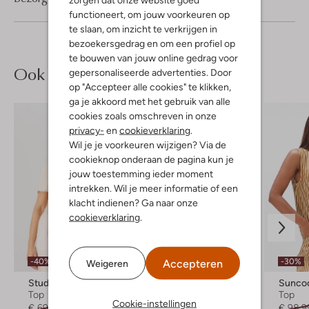
functioneert, om jouw voorkeuren op
te slaan, om inzicht te verkrijgen in
bezoekersgedrag en om een profiel op
te bouwen van jouw online gedrag voor
Ook iets voor jou?
gepersonaliseerde advertenties. Door
op "Accepteer alle cookies" te klikken,
ga je akkoord met het gebruik van alle
cookies zoals omschreven in onze
privacy-
en
cookieverklaring
.
Wil je je voorkeuren wijzigen? Via de
cookieknop onderaan de pagina kun je
jouw toestemming ieder moment
intrekken. Wil je meer informatie of een
klacht indienen? Ga naar onze
cookieverklaring
.
Laatste maten
-40%
-30%
Accepteren
Weigeren
Studio Amaya
Grace & Mila
Sunco
Top
Top
Top
Cookie-instellingen
€ 69,99
€ 41,99
€ 59,99
€ 98,9