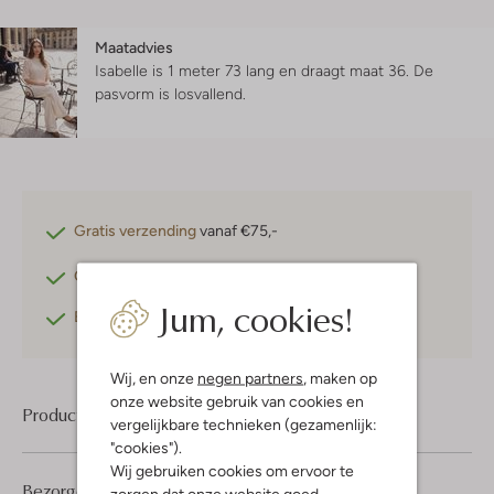
Maatadvies
Isabelle is 1 meter 73 lang en draagt maat 36.
De
pasvorm is
losvallend
.
Gratis verzending
vanaf €75,-
Gratis retourneren
binnen 30 dagen*
Jum, cookies!
Betaal achteraf
met Klarna
Wij, en onze
negen partners
, maken op
onze website gebruik van cookies en
Product informatie
vergelijkbare technieken (gezamenlijk:
"cookies").
Wij gebruiken cookies om ervoor te
Bezorgen & retourneren
zorgen dat onze website goed