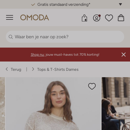
Gratis standaard verzending*
Menu
Shop nu:
jouw must-haves tot 70% korting!
Terug
Tops & T-Shirts Dames