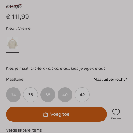
€ 159,99
€ 111,99
Kleur:
Creme
Kies je maat:
Dit item valt normaal, kies je eigen maat
Maattabel
Maat uitverkocht?
34
36
38
40
42
Voeg toe
Favoriet
Vergelijkbare items