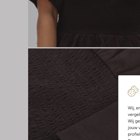
Wij, e
vergel
Wij ge
jouw v
profie