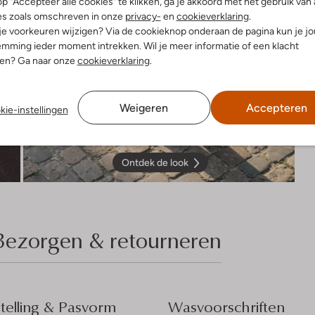
p "Accepteer alle cookies" te klikken, ga je akkoord met het gebruik van 
es zoals omschreven in onze
privacy-
en
cookieverklaring
.
 je voorkeuren wijzigen? Via de cookieknop onderaan de pagina kun je j
mming ieder moment intrekken. Wil je meer informatie of een klacht
nen? Ga naar onze
cookieverklaring
.
Weigeren
Accepteren
kie-instellingen
Ontdek de look
Bezorgen & retourneren
elling & Pasvorm
Wasvoorschriften