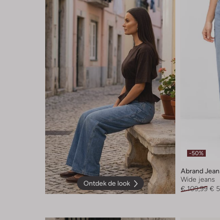
-50%
Abrand Jean
Wide jeans
Ontdek de look
€ 109,99
€ 