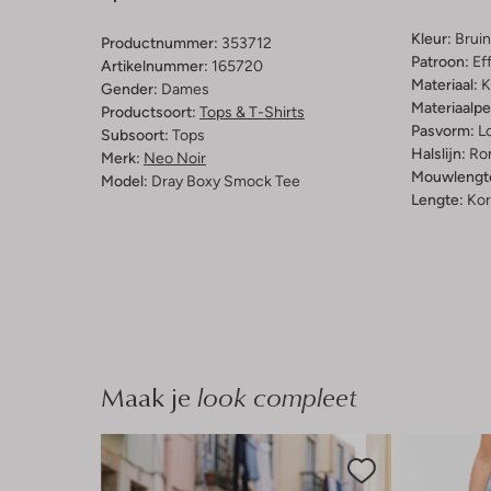
Kleur:
Bruin
Productnummer:
353712
Patroon:
Ef
Artikelnummer:
165720
Materiaal:
K
Gender:
Dames
Materiaalp
Productsoort:
Tops & T-Shirts
Pasvorm:
L
Subsoort:
Tops
Halslijn:
Ro
Merk:
Neo Noir
Mouwlengt
Model:
Dray Boxy Smock Tee
Lengte:
Kor
Maak je
look compleet