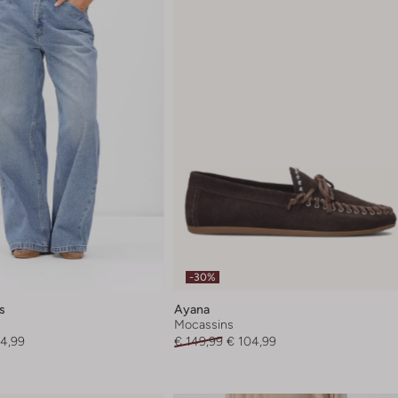
-30%
s
Ayana
Mocassins
54,99
€ 149,99
€ 104,99