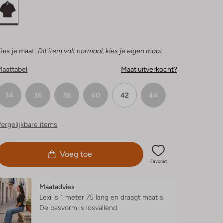
ies je maat:
Dit item valt normaal, kies je eigen maat
Maattabel
Maat uitverkocht?
34
36
38
40
42
44
ergelijkbare items
Voeg toe
Favoriet
Maatadvies
Lexi is 1 meter 75 lang en draagt maat s.
De pasvorm is
losvallend
.