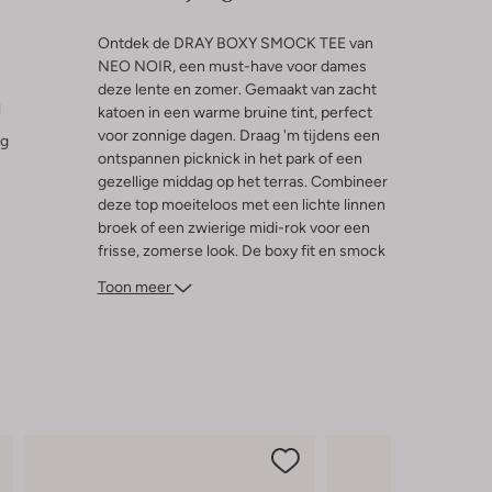
Ontdek de DRAY BOXY SMOCK TEE van
NEO NOIR, een must-have voor dames
deze lente en zomer. Gemaakt van zacht
l
katoen in een warme bruine tint, perfect
voor zonnige dagen. Draag 'm tijdens een
ng
ontspannen picknick in het park of een
gezellige middag op het terras. Combineer
deze top moeiteloos met een lichte linnen
broek of een zwierige midi-rok voor een
frisse, zomerse look. De boxy fit en smock
details geven een speelse twist aan je
Toon meer
outfit. Voeg een paar sandalen toe en je
bent klaar om te stralen in de zon!