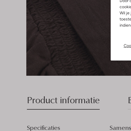
Door o
cooki
Wil je
toeste
indie
Coo
Product informatie
Specificaties
Samenst