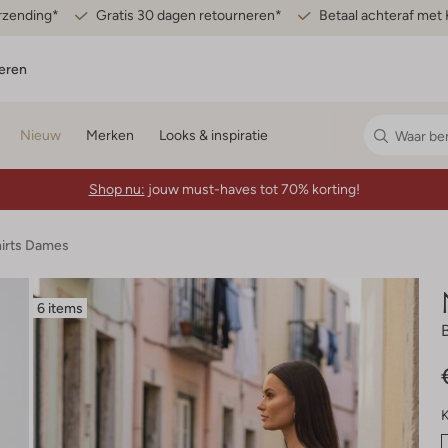
erzending*
Gratis 30 dagen retourneren*
Betaal achteraf met 
eren
Nieuw
Merken
Looks & inspiratie
Shop nu:
jouw must-haves tot 70% korting!
hirts Dames
6 items
K