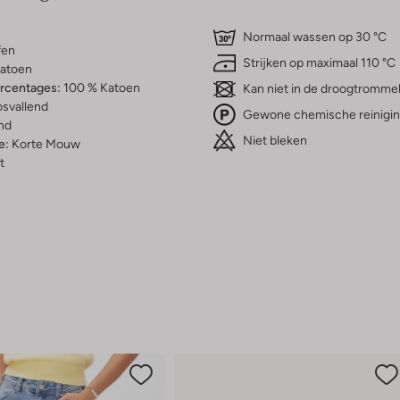
Normaal wassen op 30 °C
fen
Strijken op maximaal 110 °C
atoen
ercentages:
100 % Katoen
Kan niet in de droogtromme
osvallend
Gewone chemische reinigi
nd
Niet bleken
e:
Korte Mouw
t