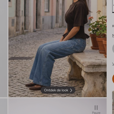
K
V
Ontdek de look
Pauze