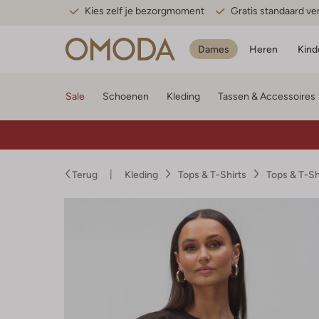
Kies zelf je bezorgmoment
Gratis standaard v
Dames
Heren
Kind
Sale
Schoenen
Kleding
Tassen & Accessoires
Terug
Kleding
Tops & T-Shirts
Tops & T-S