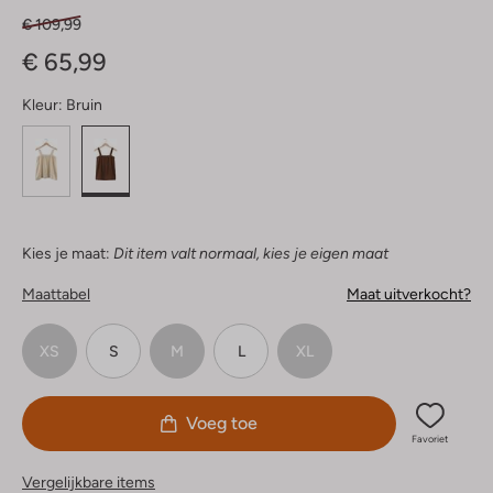
€ 109,99
€ 65,99
Kleur:
Bruin
Kies je maat:
Dit item valt normaal, kies je eigen maat
Maattabel
Maat uitverkocht?
XS
S
M
L
XL
Voeg toe
Favoriet
Vergelijkbare items