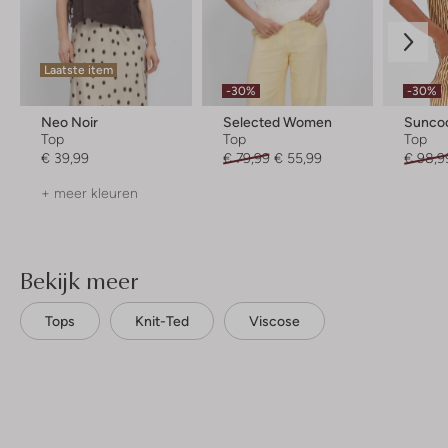
Laatste item
-30%
-30%
Neo Noir
Selected Women
Sunco
Top
Top
Top
€ 39,99
€ 79,99
€ 55,99
€ 98,9
+ meer kleuren
Bekijk meer
Tops
Knit-Ted
Viscose