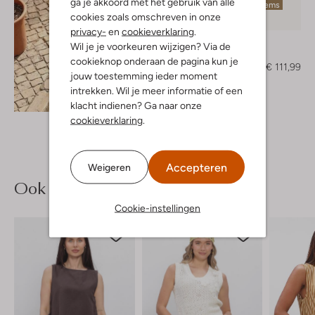
ga je akkoord met het gebruik van alle
Laatste items
cookies zoals omschreven in onze
-30%
privacy-
en
cookieverklaring
.
Toral
Wil je je voorkeuren wijzigen? Via de
Muiltjes
cookieknop onderaan de pagina kun je
€ 159,99
€ 111,99
jouw toestemming ieder moment
intrekken. Wil je meer informatie of een
Ontdek de look
klacht indienen? Ga naar onze
cookieverklaring
.
Accepteren
Weigeren
Ook iets voor jou?
Cookie-instellingen