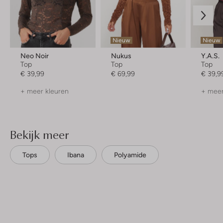
Nieuw
Nieuw
Neo Noir
Nukus
Y.a.s.
Top
Top
Top
€ 39,99
€ 69,99
€ 39,9
+ meer kleuren
+ meer
Bekijk meer
Tops
Ibana
Polyamide