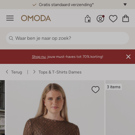
Gratis standaard verzending*
Menu
Shop nu:
jouw must-haves tot 70% korting!
Terug
Tops & T-Shirts Dames
3 items