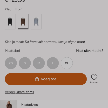
Kleur:
Bruin
Kies je maat:
Dit item valt normaal, kies je eigen maat
Maattabel
Maat uitverkocht?
XS
S
M
L
XL
Voeg toe
Favoriet
Vergelijkbare items
Maatadvies