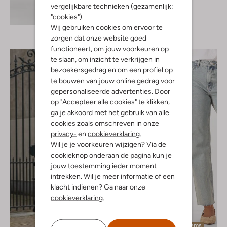
Ibana
vergelijkbare technieken (gezamenlijk:
Midirok
Ontdek de look
"cookies").
€ 279,99
Wij gebruiken cookies om ervoor te
zorgen dat onze website goed
functioneert, om jouw voorkeuren op
te slaan, om inzicht te verkrijgen in
bezoekersgedrag en om een profiel op
te bouwen van jouw online gedrag voor
gepersonaliseerde advertenties. Door
op "Accepteer alle cookies" te klikken,
ga je akkoord met het gebruik van alle
cookies zoals omschreven in onze
privacy-
en
cookieverklaring
.
Wil je je voorkeuren wijzigen? Via de
cookieknop onderaan de pagina kun je
jouw toestemming ieder moment
intrekken. Wil je meer informatie of een
klacht indienen? Ga naar onze
cookieverklaring
.
Laatste items