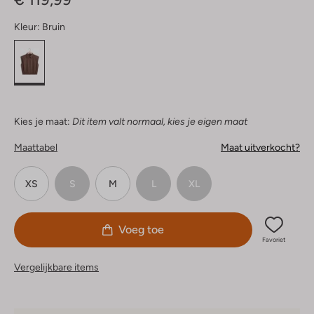
Kleur:
Bruin
Kies je maat:
Dit item valt normaal, kies je eigen maat
Maattabel
Maat uitverkocht?
XS
S
M
L
XL
Voeg toe
Favoriet
Vergelijkbare items