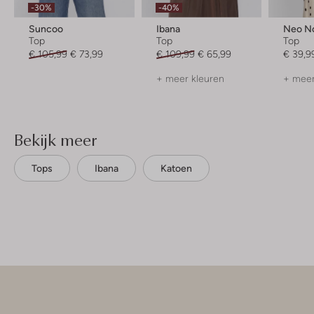
-30%
-40%
Suncoo
Ibana
Neo No
Top
Top
Top
€ 105,99
€ 73,99
€ 109,99
€ 65,99
€ 39,9
+ meer kleuren
+ meer
Bekijk meer
Tops
Ibana
Katoen