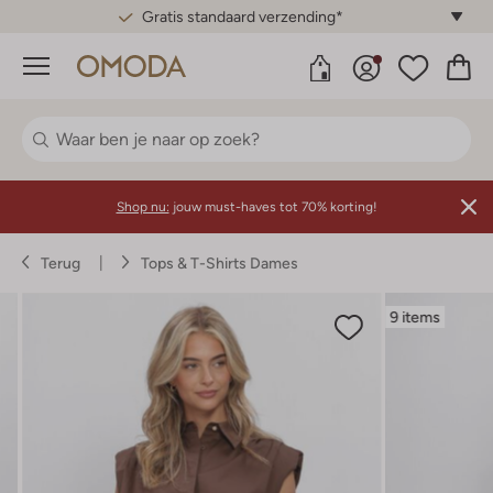
Gratis standaard verzending*
Menu
Shop nu:
jouw must-haves tot 70% korting!
Terug
Tops & T-Shirts Dames
9 items