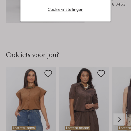
€ 494,99
€ 345,99
Cookie-instellingen
Ontdek de look
Ook iets voor jou?
Laatste items
Laatste maten
Laatste