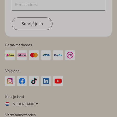
Schrijf je in
Betaalmethodes
Volg ons
Omoda
Omoda
Omoda
Omoda
Omoda
Kies je land
Instagram
Facebook
TikTok
LinkedIn
YouTube
NEDERLAND
Kies
Verzendmethodes
je