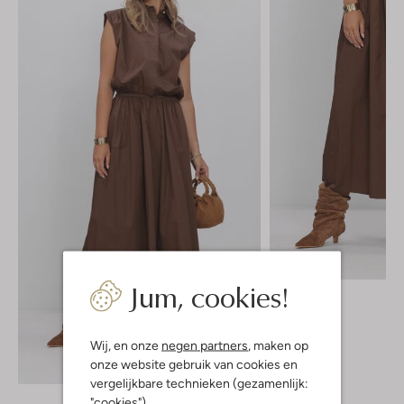
Jum, cookies!
Ibana
Maxirok
€ 139,99
Wij, en onze
negen partners
, maken op
onze website gebruik van cookies en
Ontdek de look
vergelijkbare technieken (gezamenlijk:
"cookies").