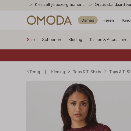
Kies zelf je bezorgmoment
Gratis standaard v
Dames
Heren
Kind
Sale
Schoenen
Kleding
Tassen & Accessoires
Terug
Kleding
Tops & T-Shirts
Tops & T-S