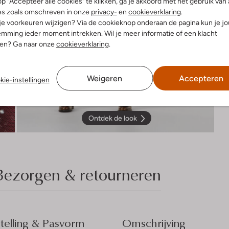
p "Accepteer alle cookies" te klikken, ga je akkoord met het gebruik van 
es zoals omschreven in onze
privacy-
en
cookieverklaring
.
 je voorkeuren wijzigen? Via de cookieknop onderaan de pagina kun je j
mming ieder moment intrekken. Wil je meer informatie of een klacht
nen? Ga naar onze
cookieverklaring
.
Weigeren
Accepteren
kie-instellingen
Ontdek de look
Bezorgen & retourneren
elling & Pasvorm
Omschrijving