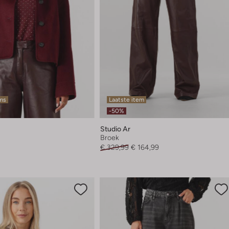
ems
Laatste item
-50%
Studio Ar
Broek
€ 329,99
€ 164,99