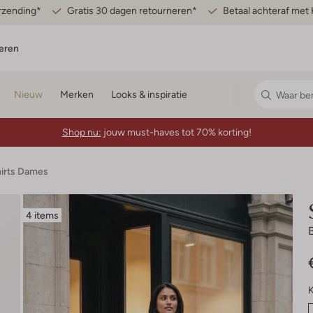
erzending*
Gratis 30 dagen retourneren*
Betaal achteraf met 
eren
Nieuw
Merken
Looks & inspiratie
Shop nu:
jouw must-haves tot 70% korting!
hirts Dames
4 items
K