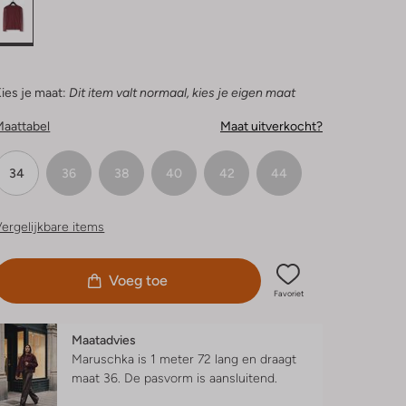
ies je maat:
Dit item valt normaal, kies je eigen maat
Maattabel
Maat uitverkocht?
34
36
38
40
42
44
ergelijkbare items
Voeg toe
Favoriet
Maatadvies
Maruschka is 1 meter 72 lang en draagt
maat 36.
De pasvorm is
aansluitend
.