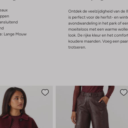
eaux
Ontdek de veelzijdigheid van d
ippen
is perfect voor de herfst- en win
ansluitend
avondwandeling in het park of ee
nd
moeiteloos met een warme wollen 
e:
Lange Mouw
look. De rijke kleur en het comfo
koudere maanden. Voeg een paar st
trotseren.