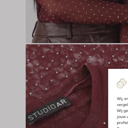
Wij, e
vergel
Wij ge
jouw v
profie