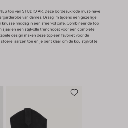
e INES top van STUDIO AR. Deze bordeauxrode must-have
tergarderobe van dames. Draag 'm tijdens een gezellige
n knusse middag in een sfeervol café. Combineer de top
sjaal en een stijlvolle trenchcoat voor een complete
rtabele design maken deze top een favoriet voor de
oere laarzen toe en je bent klaar om de kou stijlvol te