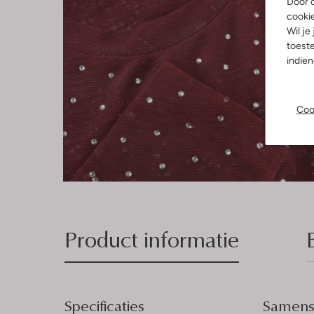
Door o
cooki
Wil je
toeste
indie
Coo
Product informatie
Specificaties
Samenst