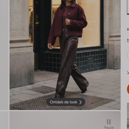
K
V
Ontdek de look
Pauze