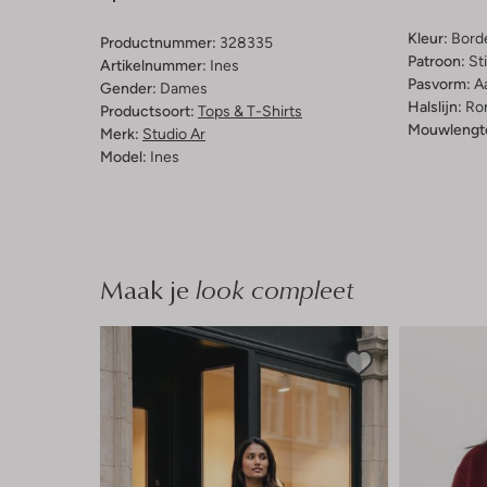
Kleur:
Bord
Productnummer:
328335
Patroon:
St
Artikelnummer:
Ines
Pasvorm:
A
Gender:
Dames
Halslijn:
Ro
Productsoort:
Tops & T-Shirts
Mouwlengt
Merk:
Studio Ar
Model:
Ines
Maak je
look compleet