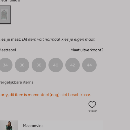
leur:
Blauw
ies je maat:
Dit item valt normaal, kies je eigen maat
Maattabel
Maat uitverkocht?
34
36
38
40
42
44
ergelijkbare items
orry, dit item is momenteel (nog) niet beschikbaar.
Favoriet
Maatadvies