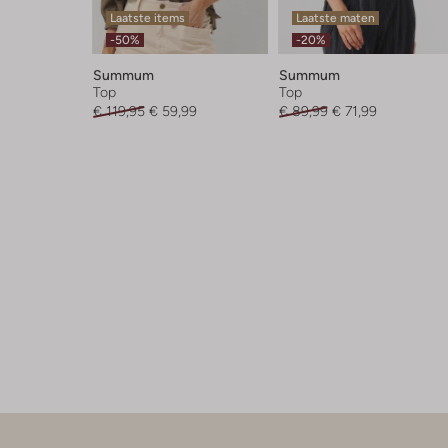
Laatste items
Laatste maten
-50%
-20%
Summum
Summum
Top
Top
€ 119,95
€ 59,99
€ 89,99
€ 71,99