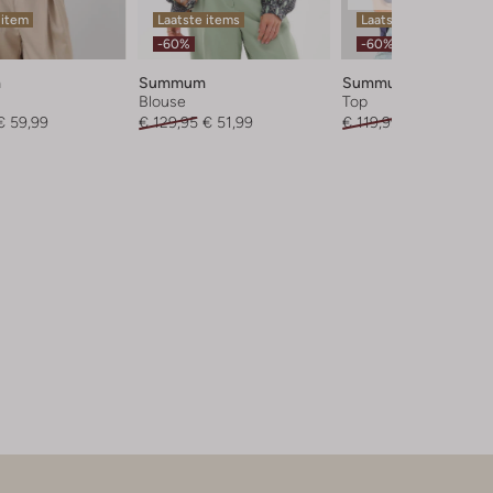
 item
Laatste items
Laatste maten
-60%
-60%
m
Summum
Summum
Blouse
Top
€ 59,99
€ 129,95
€ 51,99
€ 119,99
€ 47,99