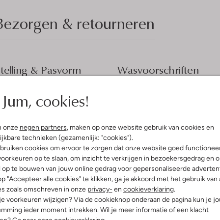
Bezorgen & retourneren
elling & Pasvorm
Wasvoorschriften
w
Jum, cookies!
Beperkt wassen op 30 °C
print
Strijken op maximaal 110 °C
iscose
ercentages:
100% Viscose
Kan niet in de droogtromme
n onze
negen partners
, maken op onze website gebruik van cookies en
osvallend
ijkbare technieken (gezamenlijk: "cookies").
Gewone chemische reinigi
nd
bruiken cookies om ervoor te zorgen dat onze website goed functionee
Niet bleken
e:
Lange Mouw
oorkeuren op te slaan, om inzicht te verkrijgen in bezoekersgedrag en 
l op te bouwen van jouw online gedrag voor gepersonaliseerde advertent
p "Accepteer alle cookies" te klikken, ga je akkoord met het gebruik van 
es zoals omschreven in onze
privacy-
en
cookieverklaring
.
 je voorkeuren wijzigen? Via de cookieknop onderaan de pagina kun je j
mming ieder moment intrekken. Wil je meer informatie of een klacht