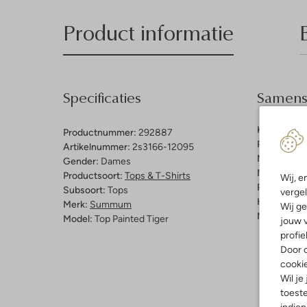
Product informatie
Specificaties
Samenst
Kleur:
Blau
Productnummer:
292887
Patroon:
Ge
Artikelnummer:
2s3166-12095
Materiaal:
V
Gender:
Dames
Materiaalp
Productsoort:
Tops & T-Shirts
Wij, e
Pasvorm:
L
Subsoort:
Tops
vergel
Halslijn:
Ro
Merk:
Summum
Wij ge
Mouwlengt
Model:
Top Painted Tiger
jouw v
profie
Door o
cooki
Wil je
toeste