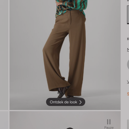
K
K
V
S
Ontdek de look
Pauze