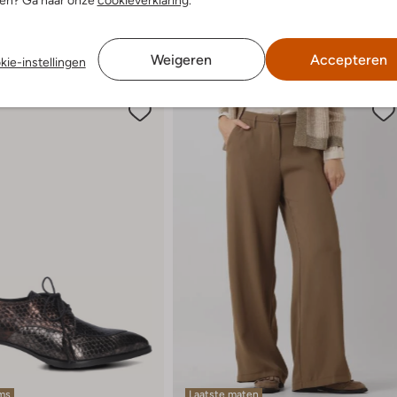
nen? Ga naar onze
cookieverklaring
.
Weigeren
Accepteren
kie-instellingen
ems
Laatste maten