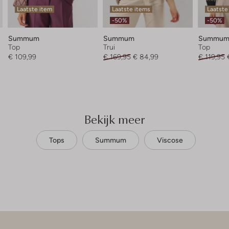
Laatste item
Laatste items
Laatste
-50%
-50%
Summum
Summum
Summu
Top
Trui
Top
€ 109,99
€ 169,95
€ 84,99
€ 119,95
Bekijk meer
Tops
Summum
Viscose