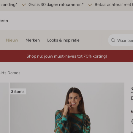
erzending*
Gratis 30 dagen retourneren*
Betaal achteraf met 
eren
Nieuw
Merken
Looks & inspiratie
Shop nu:
jouw must-haves tot 70% korting!
hirts Dames
3 items
€