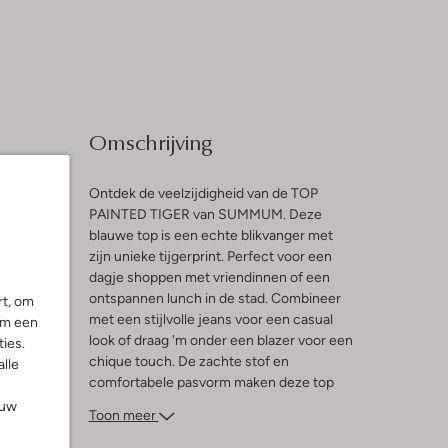
Omschrijving
Ontdek de veelzijdigheid van de TOP
PAINTED TIGER van SUMMUM. Deze
blauwe top is een echte blikvanger met
l
zijn unieke tijgerprint. Perfect voor een
dagje shoppen met vriendinnen of een
ng
ontspannen lunch in de stad. Combineer
rt, om
met een stijlvolle jeans voor een casual
om een
look of draag 'm onder een blazer voor een
ies.
chique touch. De zachte stof en
alle
comfortabele pasvorm maken deze top
een favoriet in je garderobe. Laat je
ouw
Toon meer
inspireren door de speelse print en voeg
een vleugje avontuur toe aan je outfit. Een