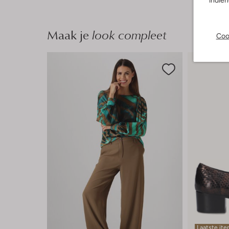
indie
Maak je
look compleet
Coo
Laatste it