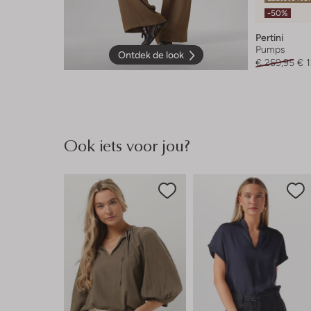
-50%
Pertini
Pumps
Ontdek de look
€ 259,95
€ 
Ook iets voor jou?