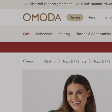
Kies zelf je bezorgmoment
Gratis standaard v
Dames
Heren
Kind
Sale
Schoenen
Kleding
Tassen & Accessoires
Terug
Kleding
Tops & T-Shirts
Tops & T-S