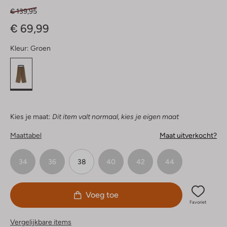
€ 139,95
€ 69,99
Kleur:
Groen
Kies je maat:
Dit item valt normaal, kies je eigen maat
Maattabel
Maat uitverkocht?
34
36
38
40
42
44
Voeg toe
Favoriet
Vergelijkbare items