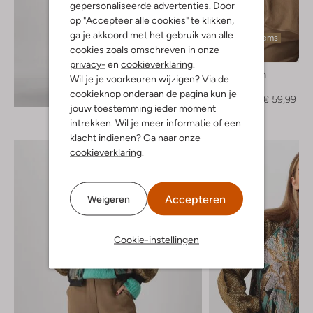
gepersonaliseerde advertenties. Door
op "Accepteer alle cookies" te klikken,
ga je akkoord met het gebruik van alle
Laatste items
cookies zoals omschreven in onze
-50%
privacy-
en
cookieverklaring
.
Summum
Wil je je voorkeuren wijzigen? Via de
Blouse
Ontdek de look
cookieknop onderaan de pagina kun je
€ 119,95
€ 59,99
jouw toestemming ieder moment
intrekken. Wil je meer informatie of een
klacht indienen? Ga naar onze
cookieverklaring
.
Accepteren
Weigeren
Cookie-instellingen