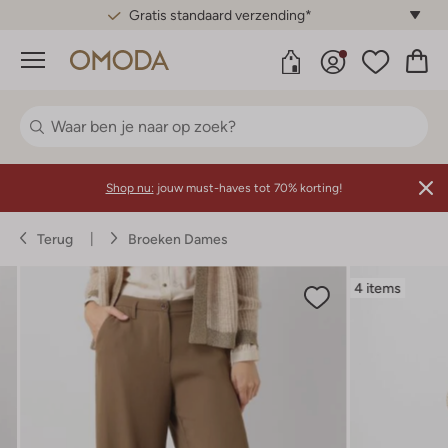
Gratis standaard verzending*
Menu
Shop nu:
jouw must-haves tot 70% korting!
Terug
Broeken Dames
4 items