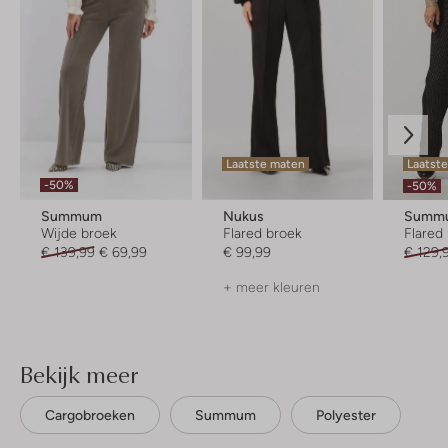
Laatste maten
Laatst
-50%
-50%
Summum
Nukus
Summ
Wijde broek
Flared broek
Flared
€ 139,99
€ 69,99
€ 99,99
€ 129,
+ meer kleuren
Bekijk meer
Cargobroeken
Summum
Polyester