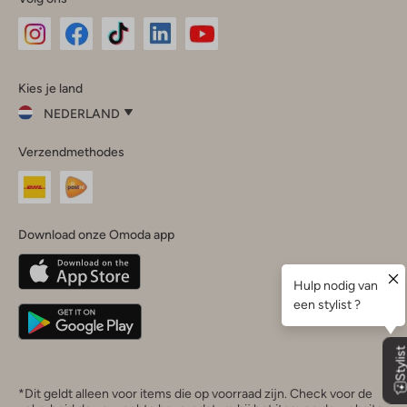
Omoda
Omoda
Omoda
Omoda
Omoda
Kies je land
Instagram
Facebook
TikTok
LinkedIn
YouTube
NEDERLAND
Kies
Verzendmethodes
je
Sluit
land
Nederland
België
(Nederlands)
Download onze Omoda app
Belgique
(Français)
Deutschland
*Dit geldt alleen voor items die op voorraad zijn. Check voor de