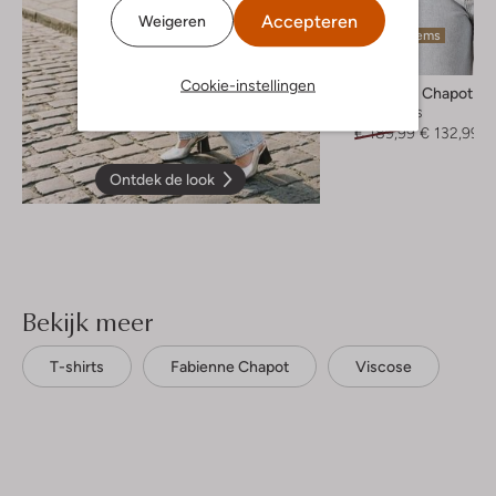
Accepteren
Weigeren
Laatste items
-30%
Cookie-instellingen
Fabienne Chapot
Spijkerjas
€ 189,99
€ 132,99
Ontdek de look
Bekijk meer
T-shirts
Fabienne Chapot
Viscose