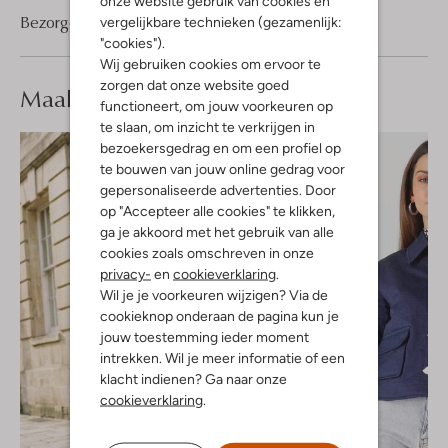
onze website gebruik van cookies en
Bezorgen & retourneren
vergelijkbare technieken (gezamenlijk:
"cookies").
Wij gebruiken cookies om ervoor te
zorgen dat onze website goed
Maak je
look compleet
functioneert, om jouw voorkeuren op
te slaan, om inzicht te verkrijgen in
bezoekersgedrag en om een profiel op
te bouwen van jouw online gedrag voor
gepersonaliseerde advertenties. Door
op "Accepteer alle cookies" te klikken,
ga je akkoord met het gebruik van alle
cookies zoals omschreven in onze
privacy-
en
cookieverklaring
.
Wil je je voorkeuren wijzigen? Via de
cookieknop onderaan de pagina kun je
jouw toestemming ieder moment
intrekken. Wil je meer informatie of een
klacht indienen? Ga naar onze
cookieverklaring
.