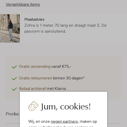
Vergelijkbare items
Maatadvies
Zohra is 1 meter 70 lang en draagt maat S.
De
pasvorm is
aansluitend
.
Gratis verzending
vanaf €75,-
Gratis retourneren
binnen 30 dagen*
Betaal achteraf
met Klarna
Jum, cookies!
Product informatie
Wij, en onze
negen partners
, maken op