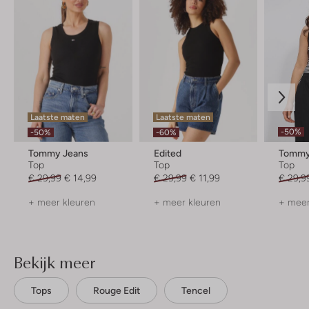
Laatste maten
Laatste maten
-50%
-50%
-60%
Tommy Jeans
Edited
Tommy
Top
Top
Top
€ 29,99
€ 14,99
€ 29,99
€ 11,99
€ 29,9
+ meer kleuren
+ meer kleuren
+ meer
Bekijk meer
Tops
Rouge Edit
Tencel