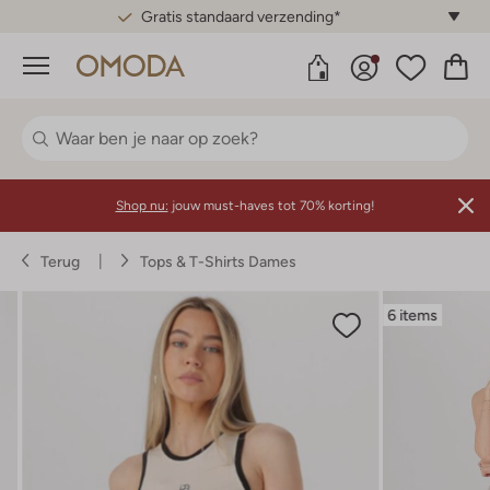
Gratis standaard verzending*
Menu
Shop nu:
jouw must-haves tot 70% korting!
Terug
Tops & T-Shirts Dames
6 items