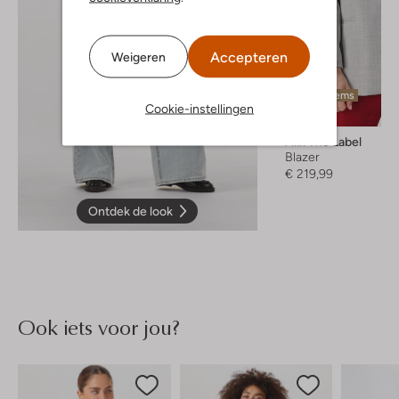
Accepteren
Weigeren
Laatste items
Cookie-instellingen
Alix The Label
Blazer
€ 219,99
Ontdek de look
Ook iets voor jou?