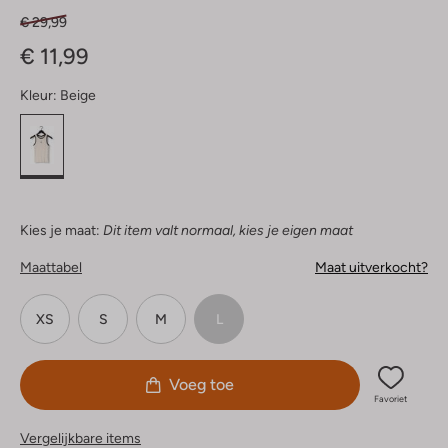
€ 29,99
€ 11,99
Kleur:
Beige
Kies je maat:
Dit item valt normaal, kies je eigen maat
Maattabel
Maat uitverkocht?
XS
S
M
L
Voeg toe
Favoriet
Vergelijkbare items