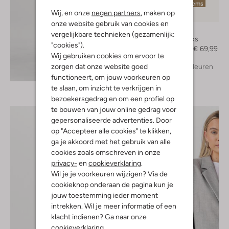
Laatste items
Wij, en onze
negen partners
, maken op
-50%
onze website gebruik van cookies en
Notre-V
vergelijkbare technieken (gezamenlijk:
Slingbacks
"cookies").
€ 139,99
€ 69,99
Wij gebruiken cookies om ervoor te
zorgen dat onze website goed
+ meer kleuren
Ontdek de look
functioneert, om jouw voorkeuren op
te slaan, om inzicht te verkrijgen in
bezoekersgedrag en om een profiel op
te bouwen van jouw online gedrag voor
gepersonaliseerde advertenties. Door
op "Accepteer alle cookies" te klikken,
ga je akkoord met het gebruik van alle
cookies zoals omschreven in onze
privacy-
en
cookieverklaring
.
Wil je je voorkeuren wijzigen? Via de
cookieknop onderaan de pagina kun je
jouw toestemming ieder moment
intrekken. Wil je meer informatie of een
klacht indienen? Ga naar onze
cookieverklaring
.