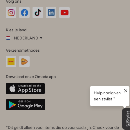
Volg ons
Omoda
Omoda
Omoda
Omoda
Omoda
Kies je land
Instagram
Facebook
TikTok
LinkedIn
YouTube
NEDERLAND
Kies
Verzendmethodes
je
Sluit
land
Nederland
België
(Nederlands)
Download onze Omoda app
Belgique
(Français)
Deutschland
*Dit geldt alleen voor items die op voorraad zijn. Check voor de