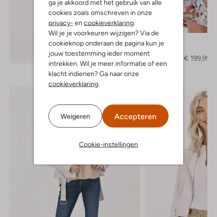
ga je akkoord met het gebruik van alle
cookies zoals omschreven in onze
Laatste items
privacy-
en
cookieverklaring
.
-50%
Wil je je voorkeuren wijzigen? Via de
Ibana
cookieknop onderaan de pagina kun je
Leren jas
Ontdek de look
jouw toestemming ieder moment
€ 399,95
€ 199,99
intrekken. Wil je meer informatie of een
klacht indienen? Ga naar onze
cookieverklaring
.
Accepteren
Weigeren
Cookie-instellingen