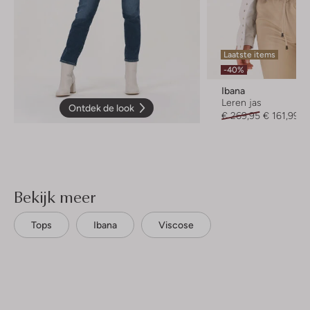
Laatste items
-40%
Ibana
Leren jas
Ontdek de look
€ 269,95
€ 161,99
Bekijk meer
Tops
Ibana
Viscose