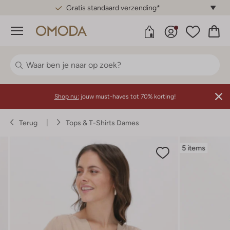
Gratis standaard verzending*
Menu
Shop nu:
jouw must-haves tot 70% korting!
Terug
Tops & T-Shirts Dames
5 items