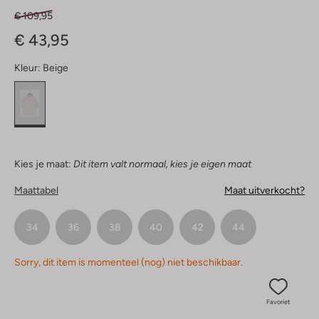
€ 109,95
€ 43,95
Kleur:
Beige
Kies je maat:
Dit item valt normaal, kies je eigen maat
Maattabel
Maat uitverkocht?
34
36
38
40
42
44
Sorry, dit item is momenteel (nog) niet beschikbaar.
Favoriet