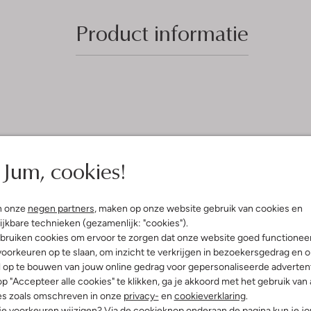
Product informatie
Jum, cookies!
n onze
negen partners
, maken op onze website gebruik van cookies en
ijkbare technieken (gezamenlijk: "cookies").
bruiken cookies om ervoor te zorgen dat onze website goed functionee
oorkeuren op te slaan, om inzicht te verkrijgen in bezoekersgedrag en 
l op te bouwen van jouw online gedrag voor gepersonaliseerde advertent
p "Accepteer alle cookies" te klikken, ga je akkoord met het gebruik van 
es zoals omschreven in onze
privacy-
en
cookieverklaring
.
 je voorkeuren wijzigen? Via de cookieknop onderaan de pagina kun je j