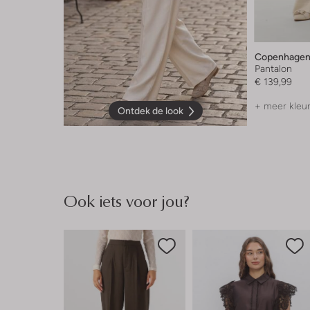
Copenhagen
Pantalon
€ 139,99
+ meer kleu
Ontdek de look
Ook iets voor jou?