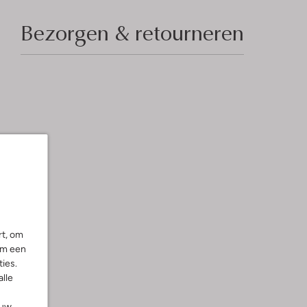
Bezorgen & retourneren
rt, om
om een
ies.
alle
ouw