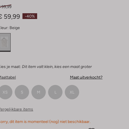
Sterren
€ 99,99
€ 59,99
-40%
leur:
Beige
ies je maat:
Dit item valt klein, kies een maat groter
Maattabel
Maat uitverkocht?
XS
S
M
L
XL
ergelijkbare items
orry, dit item is momenteel (nog) niet beschikbaar.