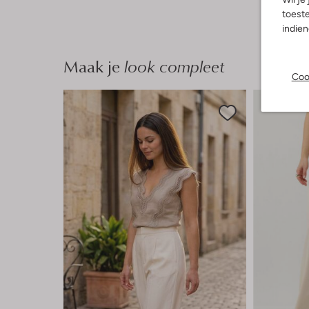
toeste
indie
Maak je
look compleet
Coo