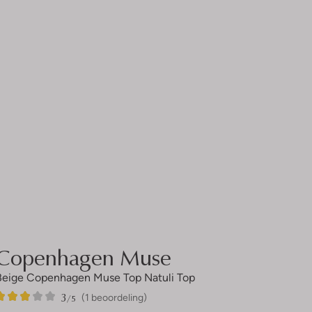
Copenhagen Muse
Beige Copenhagen Muse Top Natuli Top
3
1
3
/5
(1 beoordeling)