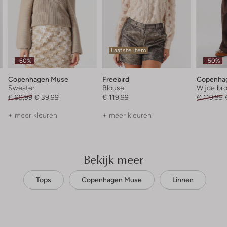
Laatste item
-60%
-50%
Copenhagen Muse
Freebird
Copenha
Sweater
Blouse
Wijde br
€ 99,99
€ 39,99
€ 119,99
€ 119,99
+ meer kleuren
+ meer kleuren
Bekijk meer
Tops
Copenhagen Muse
Linnen