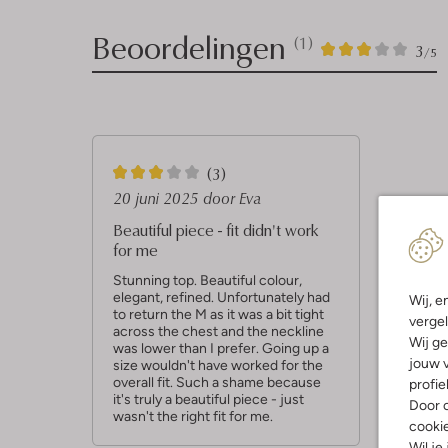
Beoordelingen
(1)
1
3
3
/5
Sterren
3
(3)
S
20 juni 2025
door Eva
t
Beautiful piece - fit didn't work
for me
e
r
Stunning top. Beautiful colour,
elegant, refined. Unfortunately had
Wij, e
r
to return the M as it was a bit tight
vergel
across the chest and the neckline
e
Wij ge
was lower than I prefer. Going up a
n
jouw v
size wouldn't have worked for the
overall fit. Such a shame because
profie
it's truly a beautiful piece - just
Door o
wasn't the right fit for me.
cooki
Wil je