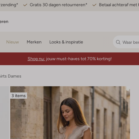
erzending*
Gratis 30 dagen retourneren*
Betaal achteraf met 
eren
Nieuw
Merken
Looks & inspiratie
Shop nu:
jouw must-haves tot 70% korting!
hirts Dames
3 items