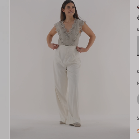
K
K
V
S