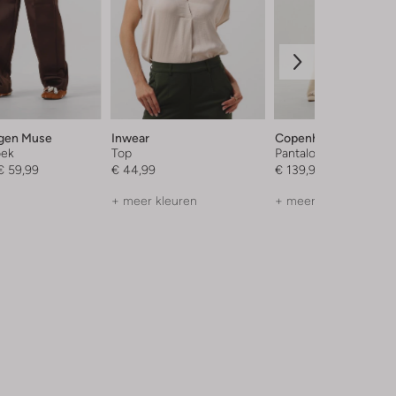
gen Muse
Inwear
Copenhagen Muse
oek
Top
Pantalon
€ 59,99
€ 44,99
€ 139,99
+ meer kleuren
+ meer kleuren