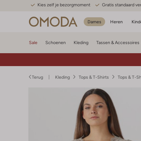
Kies zelf je bezorgmoment
Gratis standaard v
Dames
Heren
Kind
Sale
Schoenen
Kleding
Tassen & Accessoires
Terug
Kleding
Tops & T-Shirts
Tops & T-S