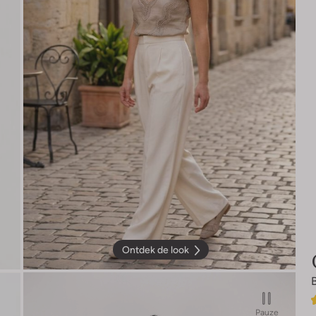
Ontdek de look
Pauze