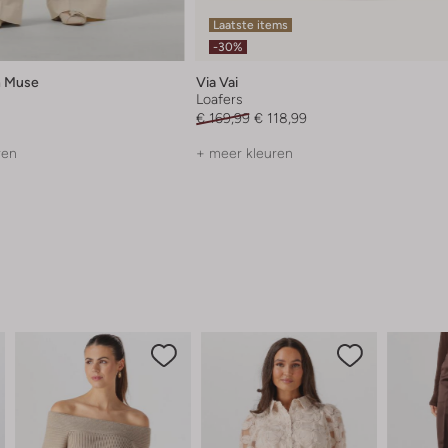
Laatste items
-30%
 Muse
Via Vai
Loafers
€ 169,99
€ 118,99
ren
+ meer kleuren