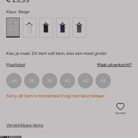
Kleur:
Beige
Kies je maat:
Dit item valt klein, kies een maat groter
Maattabel
Maat uitverkocht?
34
36
38
40
42
44
Sorry, dit item is momenteel (nog) niet beschikbaar.
Favoriet
Vergelijkbare items