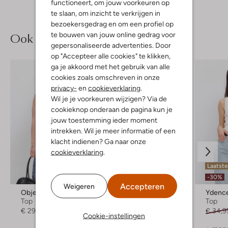
functioneert, om jouw voorkeuren op
te slaan, om inzicht te verkrijgen in
bezoekersgedrag en om een profiel op
Ook iets voor jou?
te bouwen van jouw online gedrag voor
gepersonaliseerde advertenties. Door
op "Accepteer alle cookies" te klikken,
ga je akkoord met het gebruik van alle
cookies zoals omschreven in onze
privacy-
en
cookieverklaring
.
Wil je je voorkeuren wijzigen? Via de
cookieknop onderaan de pagina kun je
jouw toestemming ieder moment
intrekken. Wil je meer informatie of een
klacht indienen? Ga naar onze
cookieverklaring
.
Laatste
-30%
Accepteren
Weigeren
Object
Modström
Ydenc
Top
Top
Top
€ 29,99
€ 34,95
€ 34,9
Cookie-instellingen