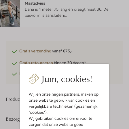
Maatadvies
Dana is 1 meter 75 lang en draagt maat 36.
De
pasvorm is
aansluitend
.
Gratis verzending
vanaf €75,-
Gratis retourneren
binnen 30 dagen*
Betaal achteraf
met Klarna
Jum, cookies!
Wij, en onze
negen partners
, maken op
Product informatie
onze website gebruik van cookies en
vergelijkbare technieken (gezamenlijk:
"cookies").
Bezorgen & retourneren
Wij gebruiken cookies om ervoor te
zorgen dat onze website goed