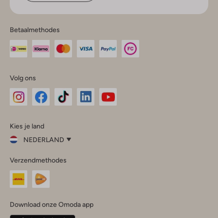
Betaalmethodes
Volg ons
Omoda
Omoda
Omoda
Omoda
Omoda
Kies je land
Instagram
Facebook
TikTok
LinkedIn
YouTube
NEDERLAND
Kies
Verzendmethodes
je
Sluit
land
Nederland
België
(Nederlands)
Download onze Omoda app
Belgique
(Français)