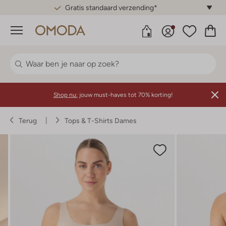
Gratis standaard verzending*
Menu
Shop nu:
jouw must-haves tot 70% korting!
Terug
Tops & T-Shirts Dames