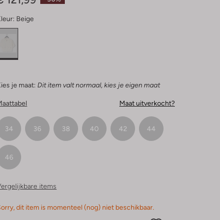
leur:
Beige
ies je maat:
Dit item valt normaal, kies je eigen maat
Maattabel
Maat uitverkocht?
34
36
38
40
42
44
46
ergelijkbare items
orry, dit item is momenteel (nog) niet beschikbaar.