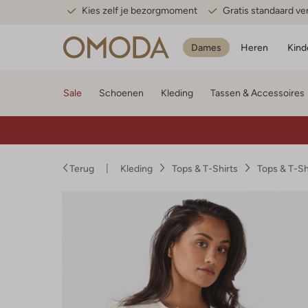
Kies zelf je bezorgmoment
Gratis standaard v
Dames
Heren
Kind
Sale
Schoenen
Kleding
Tassen & Accessoires
Terug
Kleding
Tops & T-Shirts
Tops & T-S