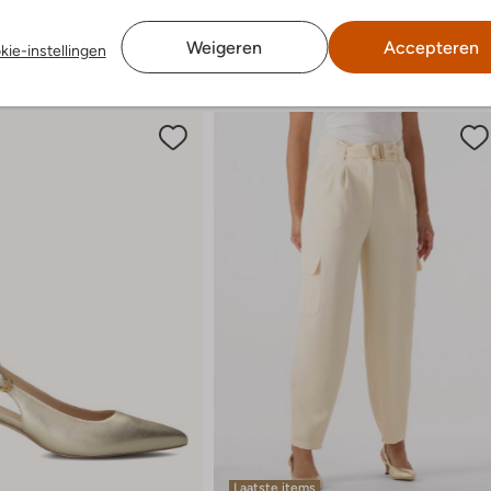
Weigeren
Accepteren
kie-instellingen
Laatste items