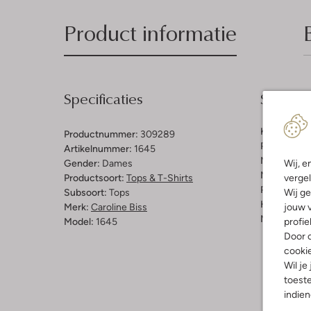
Product informatie
Specificaties
Samenst
Kleur:
Beig
Productnummer:
309289
Patroon:
Ef
Artikelnummer:
1645
Materiaal:
P
Wij, e
Gender:
Dames
Materiaalp
vergel
Productsoort:
Tops & T-Shirts
Pasvorm:
L
Wij ge
Subsoort:
Tops
Halslijn:
Op
jouw v
Merk:
Caroline Biss
Mouwlengt
profie
Model:
1645
Door o
cooki
Wil je
toeste
indie