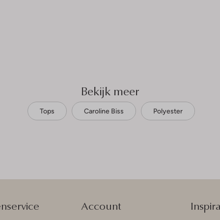
Bekijk meer
Tops
Caroline Biss
Polyester
enservice
Account
Inspira