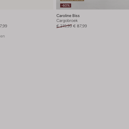
-60%
Caroline Biss
Cargobroek
7,99
€ 219,99
€ 87,99
ren