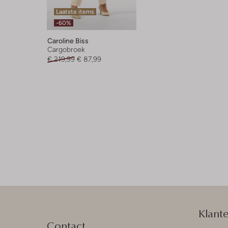
Laatste items
-60%
Caroline Biss
Cargobroek
€ 219,99
€ 87,99
Klant
Contact