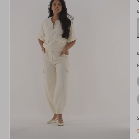
K
K
V
S