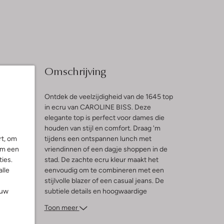
Omschrijving
Ontdek de veelzijdigheid van de 1645 top
in ecru van CAROLINE BISS. Deze
elegante top is perfect voor dames die
houden van stijl en comfort. Draag 'm
rt, om
tijdens een ontspannen lunch met
ng
om een
vriendinnen of een dagje shoppen in de
ies.
stad. De zachte ecru kleur maakt het
alle
eenvoudig om te combineren met een
stijlvolle blazer of een casual jeans. De
ouw
subtiele details en hoogwaardige
afwerking zorgen ervoor dat je er altijd
Toon meer
verzorgd uitziet. Voeg deze must-have toe
aan je garderobe en geniet van de