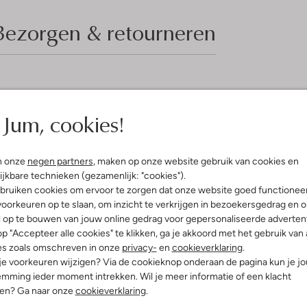
Bezorgen & retourneren
elling & Pasvorm
Wasvoorschriften
Jum, cookies!
e
Normaal wassen op 30 °C
fen
Strijken op maximaal 110 °C
olyester
n onze
negen partners
, maken op onze website gebruik van cookies en
ercentages:
100% Polyester
Alleen hangend drogen
ijkbare technieken (gezamenlijk: "cookies").
osvallend
bruiken cookies om ervoor te zorgen dat onze website goed functionee
Speciale chemische reinigi
staande Kraag
oorkeuren op te slaan, om inzicht te verkrijgen in bezoekersgedrag en 
Niet bleken
e:
Korte Mouw
l op te bouwen van jouw online gedrag voor gepersonaliseerde advertent
p "Accepteer alle cookies" te klikken, ga je akkoord met het gebruik van 
es zoals omschreven in onze
privacy-
en
cookieverklaring
.
 je voorkeuren wijzigen? Via de cookieknop onderaan de pagina kun je j
mming ieder moment intrekken. Wil je meer informatie of een klacht
nen? Ga naar onze
cookieverklaring
.