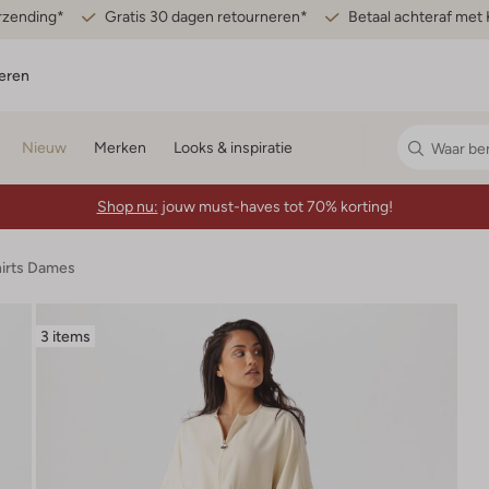
erzending*
Gratis 30 dagen retourneren*
Betaal achteraf met 
eren
Nieuw
Merken
Looks & inspiratie
Shop nu:
jouw must-haves tot 70% korting!
hirts Dames
3 items