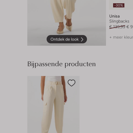
-30%
Unisa
Slingbacks
€ 139,99
€ 9
+ meer kleu
Ontdek de look
Bijpassende producten