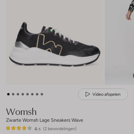
Video afspelen
Womsh
Zwarte Womsh Lage Sneakers Wave
4
2
4
/5
(2 beoordelingen)