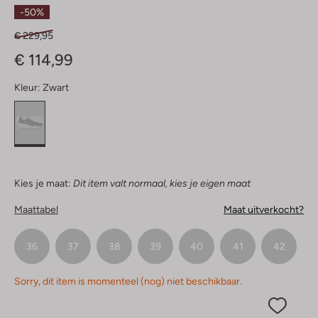
Sterren
-50%
€ 229,95
€ 114,99
Kleur:
Zwart
Kies je maat:
Dit item valt normaal, kies je eigen maat
Maattabel
Maat uitverkocht?
36
37
38
39
40
41
42
Sorry, dit item is momenteel (nog) niet beschikbaar.