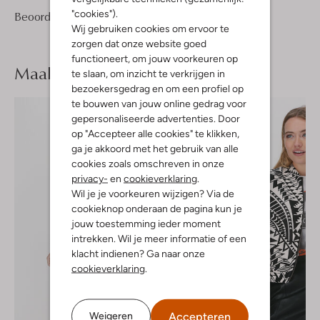
"cookies").
2
4
Beoordelingen
(2)
4
/5
Wij gebruiken cookies om ervoor te
Sterren
zorgen dat onze website goed
functioneert, om jouw voorkeuren op
Maak je
look compleet
te slaan, om inzicht te verkrijgen in
bezoekersgedrag en om een profiel op
te bouwen van jouw online gedrag voor
gepersonaliseerde advertenties. Door
op "Accepteer alle cookies" te klikken,
ga je akkoord met het gebruik van alle
cookies zoals omschreven in onze
privacy-
en
cookieverklaring
.
Wil je je voorkeuren wijzigen? Via de
cookieknop onderaan de pagina kun je
jouw toestemming ieder moment
intrekken. Wil je meer informatie of een
klacht indienen? Ga naar onze
cookieverklaring
.
Accepteren
Weigeren