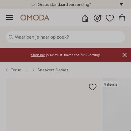
Gratis standaard verzending*
Menu
Shop nu:
jouw must-haves tot 70% korting!
Terug
Sneakers Dames
4 items