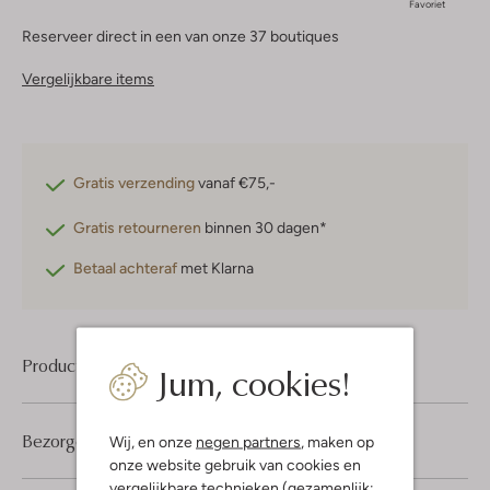
Favoriet
Reserveer direct in een van onze 37 boutiques
Vergelijkbare items
Gratis verzending
vanaf €75,-
Gratis retourneren
binnen 30 dagen*
Betaal achteraf
met Klarna
Product informatie
Jum, cookies!
Bezorgen & retourneren
Wij, en onze
negen partners
, maken op
onze website gebruik van cookies en
vergelijkbare technieken (gezamenlijk: