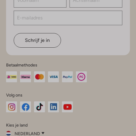
Schrijf je in
Betaalmethodes
Volg ons
Omoda
Omoda
Omoda
Omoda
Omoda
Kies je land
Instagram
Facebook
TikTok
LinkedIn
YouTube
NEDERLAND