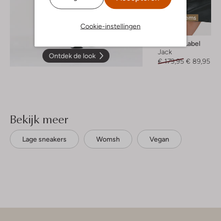
Laatste items
Cookie-instellingen
-50%
Alix The Label
Jack
Ontdek de look
€ 179,95
€ 89,95
Bekijk meer
Lage sneakers
Womsh
Vegan