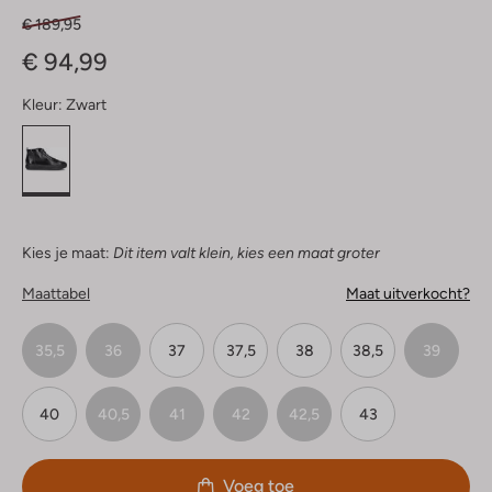
€ 189,95
€ 94,99
Kleur:
Zwart
Kies je maat:
Dit item valt klein, kies een maat groter
Maattabel
Maat uitverkocht?
35,5
36
37
37,5
38
38,5
39
40
40,5
41
42
42,5
43
Voeg toe