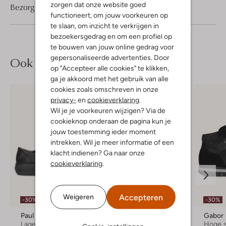
zorgen dat onze website goed
Bezorgen & retourneren
functioneert, om jouw voorkeuren op
te slaan, om inzicht te verkrijgen in
bezoekersgedrag en om een profiel op
te bouwen van jouw online gedrag voor
gepersonaliseerde advertenties. Door
Ook iets voor jou?
op "Accepteer alle cookies" te klikken,
ga je akkoord met het gebruik van alle
cookies zoals omschreven in onze
privacy-
en
cookieverklaring
.
Wil je je voorkeuren wijzigen? Via de
cookieknop onderaan de pagina kun je
jouw toestemming ieder moment
intrekken. Wil je meer informatie of een
klacht indienen? Ga naar onze
cookieverklaring
.
Laatste maten
Accepteren
Weigeren
-30%
-30%
-50%
Paul Green
Converse
Gabor
Lage sneakers
Hoge sneakers
Hoge 