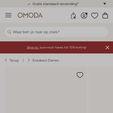
Gratis standaard verzending*
Menu
Shop nu:
jouw must-haves tot 70% korting!
Terug
Sneakers Dames