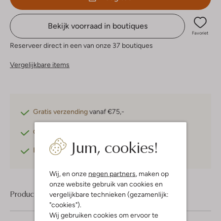
Bekijk voorraad in boutiques
Favoriet
Reserveer direct in een van onze 37 boutiques
Vergelijkbare items
Gratis verzending
vanaf €75,-
Gratis retourneren
binnen 30 dagen*
Jum, cookies!
Betaal achteraf
met Klarna
Wij, en onze
negen partners
, maken op
onze website gebruik van cookies en
Product informatie
vergelijkbare technieken (gezamenlijk:
"cookies").
Wij gebruiken cookies om ervoor te