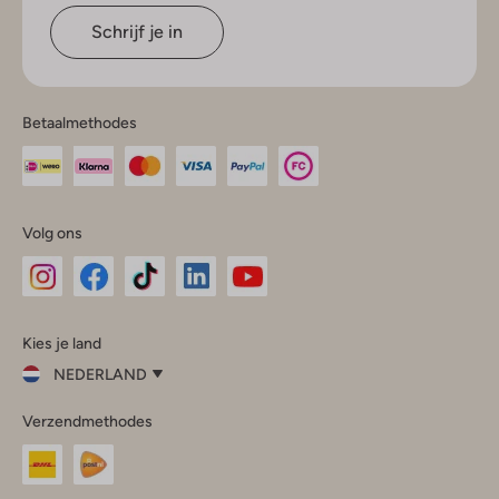
Schrijf je in
Betaalmethodes
Volg ons
Omoda
Omoda
Omoda
Omoda
Omoda
Kies je land
Instagram
Facebook
TikTok
LinkedIn
YouTube
NEDERLAND
Kies
Verzendmethodes
je
Sluit
land
Nederland