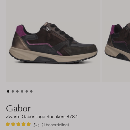
Gabor
Zwarte Gabor Lage Sneakers 878.1
5
1
5
/5
(1 beoordeling)