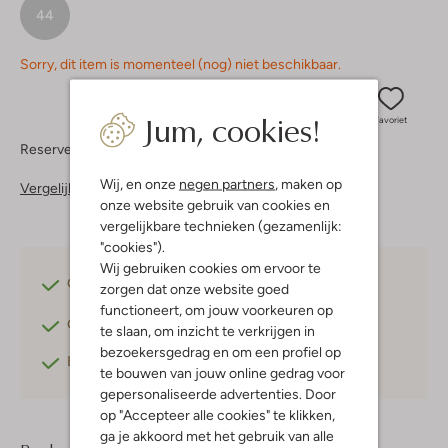
44
Sorry, dit item is momenteel (nog) niet beschikbaar.
Jum, cookies!
Favoriet
Reserveer direct in een van onze 37 boutiques
Wij, en onze
negen partners
, maken op
Vergelijkbare items
onze website gebruik van cookies en
vergelijkbare technieken (gezamenlijk:
"cookies").
Wij gebruiken cookies om ervoor te
Gratis verzending
vanaf €75,-
zorgen dat onze website goed
functioneert, om jouw voorkeuren op
Gratis retourneren
binnen 30 dagen*
te slaan, om inzicht te verkrijgen in
bezoekersgedrag en om een profiel op
Betaal achteraf
met Klarna
te bouwen van jouw online gedrag voor
gepersonaliseerde advertenties. Door
op "Accepteer alle cookies" te klikken,
ga je akkoord met het gebruik van alle