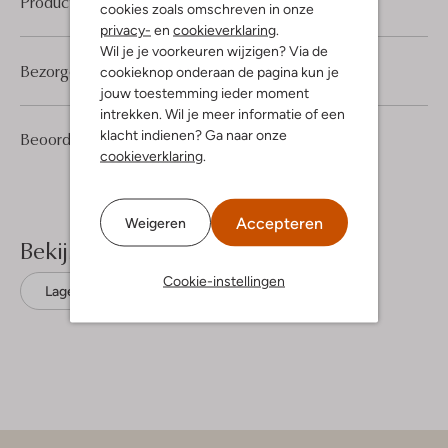
Product informatie
cookies zoals omschreven in onze
privacy-
en
cookieverklaring
.
Wil je je voorkeuren wijzigen? Via de
Bezorgen & retourneren
cookieknop onderaan de pagina kun je
jouw toestemming ieder moment
intrekken. Wil je meer informatie of een
klacht indienen? Ga naar onze
1
5
Beoordelingen
(1)
5
/5
cookieverklaring
.
Sterren
Accepteren
Weigeren
Bekijk meer
Cookie-instellingen
Lage sneakers
Gabor
Suède