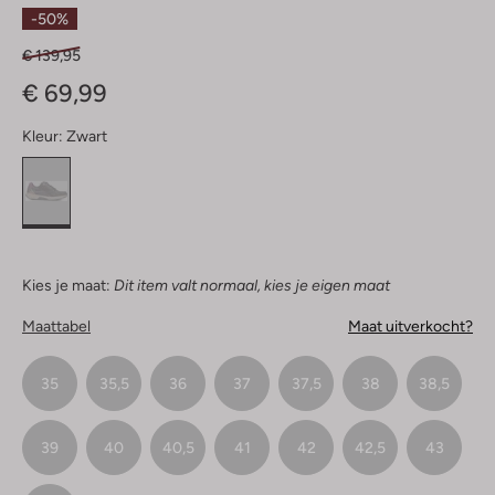
Sterren
-50%
€ 139,95
€ 69,99
Kleur:
Zwart
Kies je maat:
Dit item valt normaal, kies je eigen maat
Maattabel
Maat uitverkocht?
35
35,5
36
37
37,5
38
38,5
39
40
40,5
41
42
42,5
43