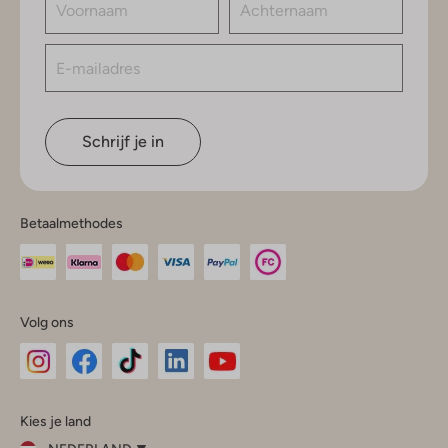
Schrijf je in
Betaalmethodes
Volg ons
Omoda
Omoda
Omoda
Omoda
Omoda
Kies je land
Instagram
Facebook
TikTok
LinkedIn
YouTube