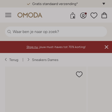
Gratis standaard verzending*
Menu
Shop nu:
jouw must-haves tot 70% korting!
Terug
Sneakers Dames