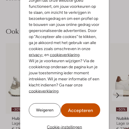
/5
zorgen dat onze website goed
Sterren
functioneert, om jouw voorkeuren op
te slaan, om inzicht te verkrijgen in
bezoekersgedrag en om een profiel op
te bouwen van jouw online gedrag voor
Ook iets voor jou?
gepersonaliseerde advertenties. Door
op "Accepteer alle cookies" te klikken,
ga je akkoord met het gebruik van alle
cookies zoals omschreven in onze
privacy-
en
cookieverklaring
.
Wil je je voorkeuren wijzigen? Via de
cookieknop onderaan de pagina kun je
jouw toestemming ieder moment
intrekken. Wil je meer informatie of een
klacht indienen? Ga naar onze
cookieverklaring
.
Accepteren
-30%
-70%
-50%
Weigeren
Hub
Nubikk
Nubik
Lage sneakers
Lage sneakers
Lage s
Cookie-instellingen
€ 129,99
€ 90,99
€ 229,99
€ 68,99
€ 229,