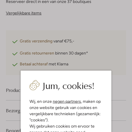
Reserveer direct in een van onze 37 boutiques
Vergelijkbare items
Gratis verzending
vanaf €75,-
Gratis retourneren
binnen 30 dagen*
Betaal achteraf
met Klarna
Jum, cookies!
Product informatie
Wij, en onze
negen partners
, maken op
onze website gebruik van cookies en
Bezorgen & retourneren
vergelijkbare technieken (gezamenlijk:
"cookies").
Wij gebruiken cookies om ervoor te
1
5
Beoordelingen
(1)
5