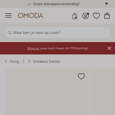
Gratis standaard verzending*
Menu
Shop nu:
jouw must-haves tot 70% korting!
Terug
Sneakers Dames