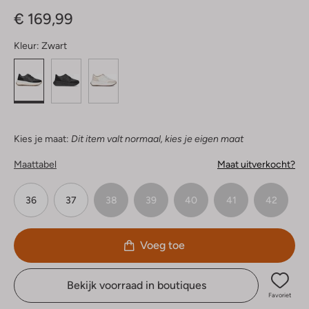
Sterren
€ 169,99
Kleur:
Zwart
Kies je maat:
Dit item valt normaal, kies je eigen maat
Maattabel
Maat uitverkocht?
36
37
38
39
40
41
42
Voeg toe
Bekijk voorraad in boutiques
Favoriet