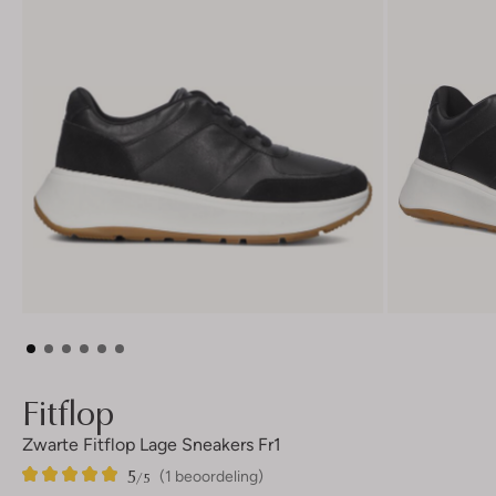
Fitflop
Zwarte Fitflop Lage Sneakers Fr1
5
1
5
/5
(1 beoordeling)