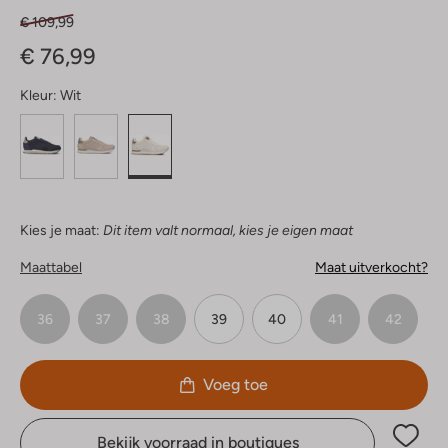
€ 109,99
€ 76,99
Kleur:
Wit
Kies je maat:
Dit item valt normaal, kies je eigen maat
Maattabel
Maat uitverkocht?
36
37
38
39
40
41
42
Voeg toe
Bekijk voorraad in boutiques