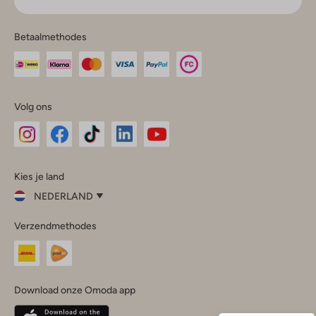
Betaalmethodes
Volg ons
Omoda
Omoda
Omoda
Omoda
Omoda
Kies je land
Instagram
Facebook
TikTok
LinkedIn
YouTube
NEDERLAND
Kies
Verzendmethodes
je
Sluit
land
Nederland
België
(Nederlands)
Download onze Omoda app
Belgique
(Français)