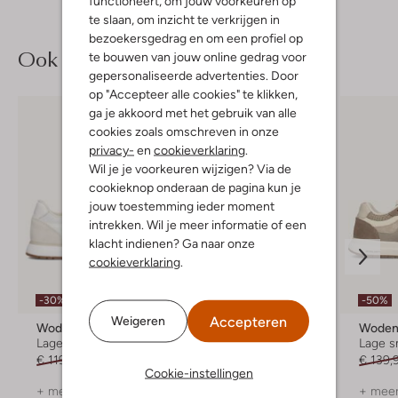
functioneert, om jouw voorkeuren op
te slaan, om inzicht te verkrijgen in
bezoekersgedrag en om een profiel op
Ook iets voor jou?
te bouwen van jouw online gedrag voor
gepersonaliseerde advertenties. Door
op "Accepteer alle cookies" te klikken,
ga je akkoord met het gebruik van alle
cookies zoals omschreven in onze
privacy-
en
cookieverklaring
.
Wil je je voorkeuren wijzigen? Via de
cookieknop onderaan de pagina kun je
jouw toestemming ieder moment
intrekken. Wil je meer informatie of een
klacht indienen? Ga naar onze
cookieverklaring
.
-30%
-30%
-50%
Accepteren
Weigeren
Woden
Woden
Wode
Lage sneakers
Lage sneakers
Lage s
€ 119,99
€ 83,99
€ 149,99
€ 104,99
€ 139,
Cookie-instellingen
+ meer kleuren
+ meer kleuren
+ meer