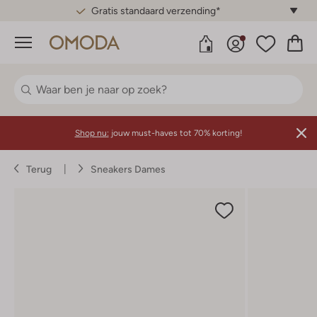
Gratis standaard verzending*
Menu
Shop nu:
jouw must-haves tot 70% korting!
Terug
Sneakers Dames