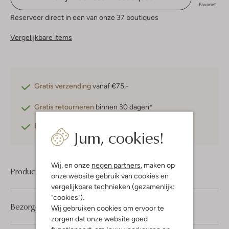
Favoriet
Reserveer direct in een van onze 37 boutiques
Vergelijkbare items
Gratis verzending
vanaf €75,-
Gratis retourneren
binnen 30 dagen*
Betaal achteraf
met Klarna
Jum, cookies!
Wij, en onze
negen partners
, maken op
Product informatie
onze website gebruik van cookies en
vergelijkbare technieken (gezamenlijk:
"cookies").
Bezorgen & retourneren
Wij gebruiken cookies om ervoor te
zorgen dat onze website goed