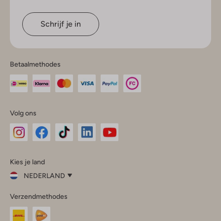
Schrijf je in
Betaalmethodes
Volg ons
Omoda
Omoda
Omoda
Omoda
Omoda
Kies je land
Instagram
Facebook
TikTok
LinkedIn
YouTube
NEDERLAND
Kies
Verzendmethodes
je
Sluit
land
Nederland