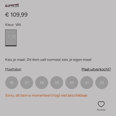
€ 219,99
€ 109,99
Kleur:
Wit
Kies je maat:
Dit item valt normaal, kies je eigen maat
Maattabel
Maat uitverkocht?
36
37
38
39
40
41
42
Sorry, dit item is momenteel (nog) niet beschikbaar.
Favoriet