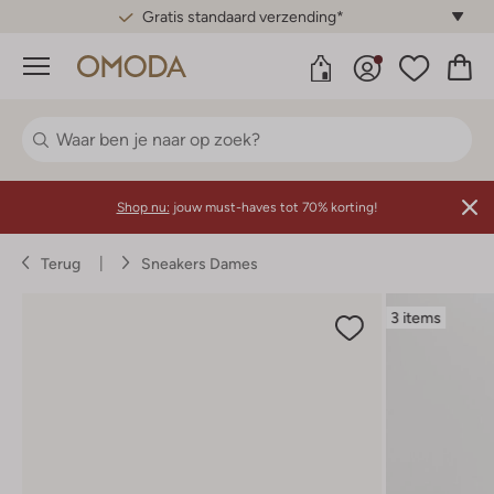
Gratis standaard verzending*
Menu
Shop nu:
jouw must-haves tot 70% korting!
Terug
Sneakers Dames
3 items