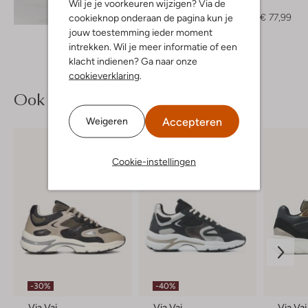
Wil je je voorkeuren wijzigen? Via de
Trui
Ontdek de look
€ 129,99
€ 77,99
cookieknop onderaan de pagina kun je
jouw toestemming ieder moment
intrekken. Wil je meer informatie of een
klacht indienen? Ga naar onze
cookieverklaring
.
Ook iets voor jou?
Accepteren
Weigeren
Cookie-instellingen
-30%
-40%
Via Vai
Via Vai
Via Vai