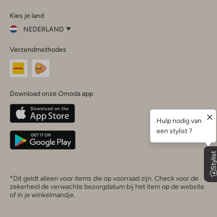
Omoda
Omoda
Omoda
Omoda
Omoda
Kies je land
Instagram
Facebook
TikTok
LinkedIn
YouTube
NEDERLAND
Kies
Verzendmethodes
je
Sluit
land
Nederland
België
(Nederlands)
Download onze Omoda app
Belgique
(Français)
Deutschland
*Dit geldt alleen voor items die op voorraad zijn. Check voor de
zekerheid de verwachte bezorgdatum bij het item op de website
of in je winkelmandje.