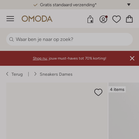
Gratis standaard verzending*
Menu
Shop nu:
jouw must-haves tot 70% korting!
Terug
Sneakers Dames
4 items