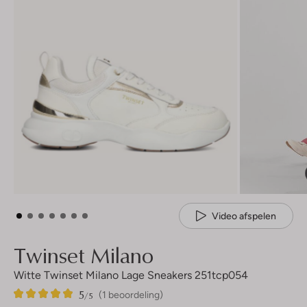
Video afspelen
Twinset Milano
Witte Twinset Milano Lage Sneakers 251tcp054
5
1
5
/5
(1 beoordeling)