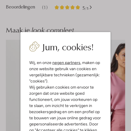
1
5
Beoordelingen
(1)
5
/5
Sterren
Maak je
look compleet
Jum, cookies!
Wij, en onze
negen partners
, maken op
onze website gebruik van cookies en
vergelijkbare technieken (gezamenlijk:
"cookies").
Wij gebruiken cookies om ervoor te
zorgen dat onze website goed
functioneert, om jouw voorkeuren op
te slaan, om inzicht te verkrijgen in
bezoekersgedrag en om een profiel op
te bouwen van jouw online gedrag voor
gepersonaliseerde advertenties. Door
op "Accepteer alle cookies" te klikken,