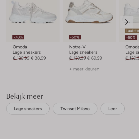
Laatst
-70%
-50%
-50%
Omoda
Notre-V
Omod
Lage sneakers
Lage sneakers
Lage s
€ 129,99
€ 38,99
€ 139,99
€ 69,99
€ 129,
+ meer kleuren
Bekijk meer
Lage sneakers
Twinset Milano
Leer