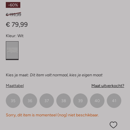
Sterren
-60%
€ 199,99
€ 79,99
Kleur:
Wit
Kies je maat:
Dit item valt normaal, kies je eigen maat
Maattabel
Maat uitverkocht?
35
36
37
38
39
40
41
Sorry, dit item is momenteel (nog) niet beschikbaar.