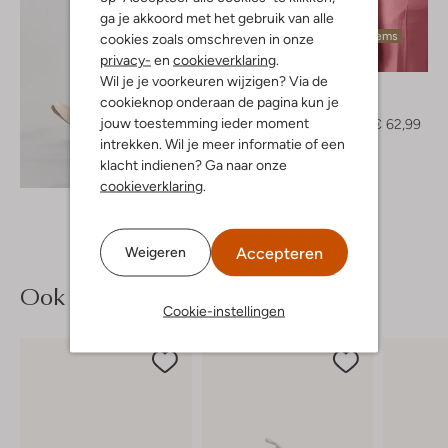
ga je akkoord met het gebruik van alle
Laatste items
cookies zoals omschreven in onze
-30%
privacy-
en
cookieverklaring
.
Wil je je voorkeuren wijzigen? Via de
Aaiko
cookieknop onderaan de pagina kun je
Trui
jouw toestemming ieder moment
€ 89,99
€ 62,99
intrekken. Wil je meer informatie of een
klacht indienen? Ga naar onze
Ontdek de look
cookieverklaring
.
Accepteren
Weigeren
Ook iets voor jou?
Cookie-instellingen