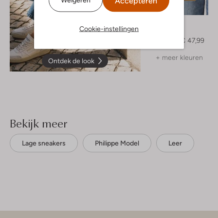
Accepteren
-20%
Drykorn
Cookie-instellingen
Top
€ 59,99
€ 47,99
+ meer kleuren
Ontdek de look
Bekijk meer
Lage sneakers
Philippe Model
Leer