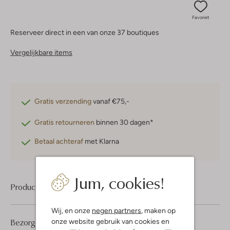
Favoriet
Reserveer direct in een van onze 37 boutiques
Vergelijkbare items
Gratis verzending
vanaf €75,-
Gratis retourneren
binnen 30 dagen*
Betaal achteraf
met Klarna
Jum, cookies!
Product informatie
Wij, en onze
negen partners
, maken op
Bezorgen & retourneren
onze website gebruik van cookies en