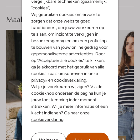
vergelijkbare technieken (gezamenlijk:
"cookies").
Wij gebruiken cookies om ervoor te
Maak je
look compleet
zorgen dat onze website goed
functioneert, om jouw voorkeuren op
te slaan, om inzicht te verkrijgen in
bezoekersgedrag en om een profiel op
te bouwen van jouw online gedrag voor
gepersonaliseerde advertenties. Door
op "Accepteer alle cookies" te klikken,
ga je akkoord met het gebruik van alle
cookies zoals omschreven in onze
privacy-
en
cookieverklaring
.
Wil je je voorkeuren wijzigen? Via de
cookieknop onderaan de pagina kun je
jouw toestemming ieder moment
intrekken. Wil je meer informatie of een
klacht indienen? Ga naar onze
cookieverklaring
.
Laatste items
Weigeren