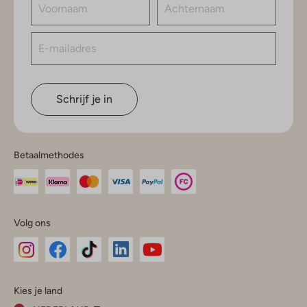
Schrijf je in
Betaalmethodes
Volg ons
Omoda
Omoda
Omoda
Omoda
Omoda
Kies je land
Instagram
Facebook
TikTok
LinkedIn
YouTube