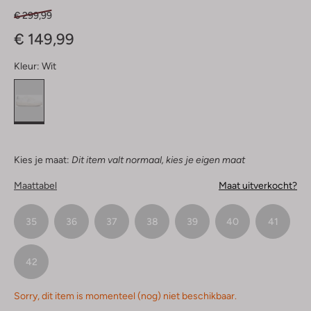
€ 299,99
€ 149,99
Kleur:
Wit
Kies je maat:
Dit item valt normaal, kies je eigen maat
Maattabel
Maat uitverkocht?
35
36
37
38
39
40
41
42
Sorry, dit item is momenteel (nog) niet beschikbaar.