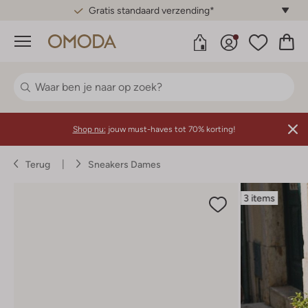
Gratis standaard verzending*
Menu
Shop nu:
jouw must-haves tot 70% korting!
Terug
Sneakers Dames
3 items