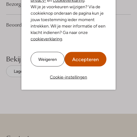
privacy-
en
cookieverklaring
.
Bezorgen & retourneren
Wil je je voorkeuren wijzigen? Via de
cookieknop onderaan de pagina kun je
jouw toestemming ieder moment
1
5
Beoordelingen
(1)
5
intrekken. Wil je meer informatie of een
/5
Sterren
klacht indienen? Ga naar onze
cookieverklaring
.
Bekijk meer
Accepteren
Weigeren
Lage sneakers
Omoda
Leer
Cookie-instellingen