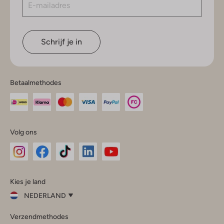
Schrijf je in
Betaalmethodes
Volg ons
Omoda
Omoda
Omoda
Omoda
Omoda
Kies je land
Instagram
Facebook
TikTok
LinkedIn
YouTube
NEDERLAND
Kies
Verzendmethodes
je
Sluit