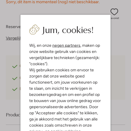
Sorry, dit item is momenteel (nog) niet beschikbaar.
Favoriet
Jum, cookies!
Reserveer direct in een van onze 37 boutiques
Vergelijkbare items
Wij, en onze
negen partners
, maken op
onze website gebruik van cookies en
vergelijkbare technieken (gezamenlijk:
"cookies").
Gratis verzending
vanaf €75,-
Wij gebruiken cookies om ervoor te
zorgen dat onze website goed
Gratis retourneren
binnen 30 dagen*
functioneert, om jouw voorkeuren op
te slaan, om inzicht te verkrijgen in
Betaal achteraf
met Klarna
bezoekersgedrag en om een profiel op
te bouwen van jouw online gedrag voor
gepersonaliseerde advertenties. Door
op "Accepteer alle cookies" te klikken,
Product informatie
ga je akkoord met het gebruik van alle
cookies zoals omschreven in onze