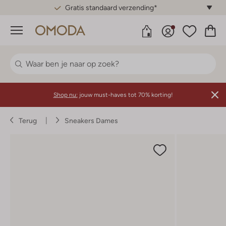
Gratis standaard verzending*
Menu
Shop nu:
jouw must-haves tot 70% korting!
Terug
Sneakers Dames