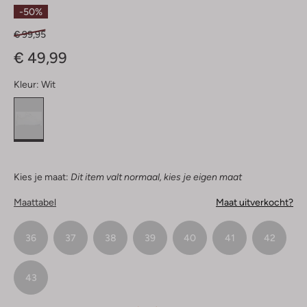
Sterren
-50%
€ 99,95
€ 49,99
Kleur:
Wit
Kies je maat:
Dit item valt normaal, kies je eigen maat
Maattabel
Maat uitverkocht?
36
37
38
39
40
41
42
43