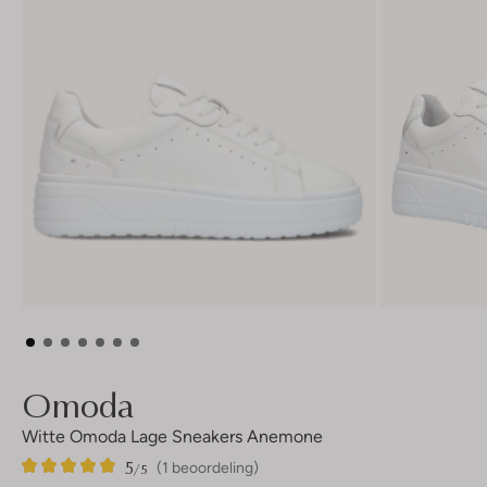
Omoda
Witte Omoda Lage Sneakers Anemone
5
1
5
/5
(1 beoordeling)