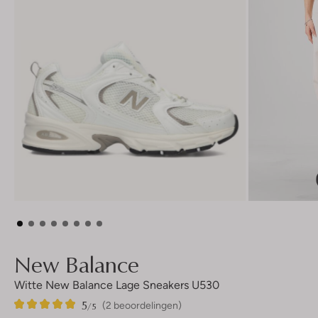
New Balance
Witte New Balance Lage Sneakers U530
5
2
5
/5
(2 beoordelingen)