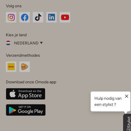
Volg ons
Omoda
Omoda
Omoda
Omoda
Omoda
Kies je land
Instagram
Facebook
TikTok
LinkedIn
YouTube
NEDERLAND
Kies
Verzendmethodes
je
Sluit
land
Nederland
België
(Nederlands)
Download onze Omoda app
Belgique
(Français)
Deutschland