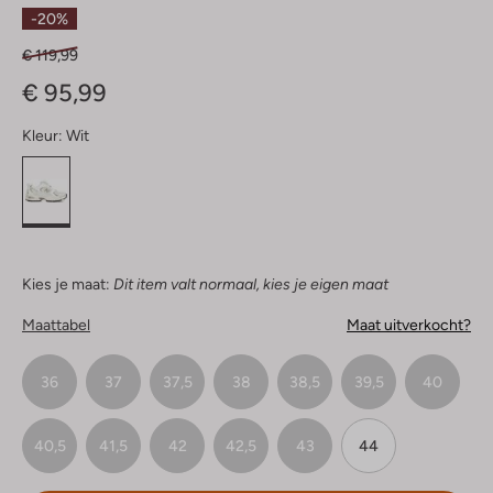
Sterren
-20%
€ 119,99
€ 95,99
Kleur:
Wit
Kies je maat:
Dit item valt normaal, kies je eigen maat
Maattabel
Maat uitverkocht?
36
37
37,5
38
38,5
39,5
40
40,5
41,5
42
42,5
43
44