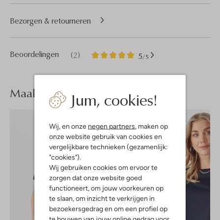
Bezorgen & retourneren
2
5
Beoordelingen
(2)
5
/5
Sterren
Maak je
look compleet
Jum, cookies!
Wij, en onze
negen partners
, maken op
onze website gebruik van cookies en
vergelijkbare technieken (gezamenlijk:
"cookies").
Wij gebruiken cookies om ervoor te
zorgen dat onze website goed
functioneert, om jouw voorkeuren op
te slaan, om inzicht te verkrijgen in
bezoekersgedrag en om een profiel op
te bouwen van jouw online gedrag voor