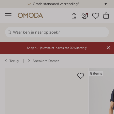
Gratis standaard verzending*
Menu
Shop nu:
jouw must-haves tot 70% korting!
Terug
Sneakers Dames
8 items