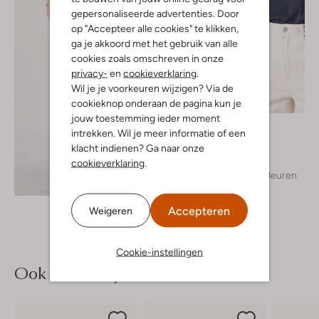
gepersonaliseerde advertenties. Door
op "Accepteer alle cookies" te klikken,
ga je akkoord met het gebruik van alle
cookies zoals omschreven in onze
privacy-
en
cookieverklaring
.
Wil je je voorkeuren wijzigen? Via de
cookieknop onderaan de pagina kun je
jouw toestemming ieder moment
Cc Heart
intrekken. Wil je meer informatie of een
Top
klacht indienen? Ga naar onze
€ 34,99
cookieverklaring
.
+ meer kleuren
Ontdek de look
Accepteren
Weigeren
Cookie-instellingen
Ook iets voor jou?