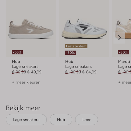
Laatste item
-50%
-30%
-50%
Hub
Hub
Maruti
Lage sneakers
Lage sneakers
Lage s
€ 99,99
€ 49,99
€ 129,99
€ 64,99
€ 129,
+ meer kleuren
+ meer
Bekijk meer
Lage sneakers
Hub
Leer