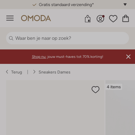
Gratis standaard verzending*
Menu
Shop nu:
jouw must-haves tot 70% korting!
Terug
Sneakers Dames
4 items