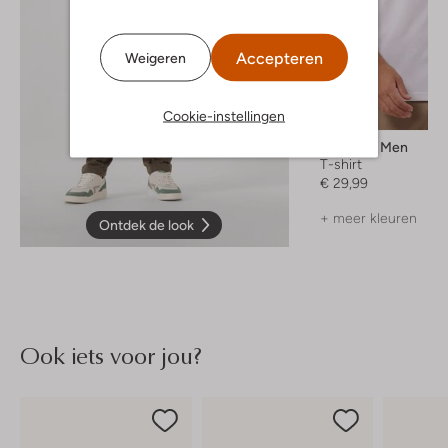
Accepteren
Weigeren
Cookie-instellingen
Selected Men
T-shirt
€ 29,99
+ meer kleuren
Ontdek de look
Ook iets voor jou?