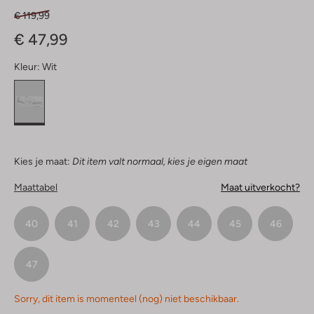
€ 119,99
€ 47,99
Kleur:
Wit
Kies je maat:
Dit item valt normaal, kies je eigen maat
Maattabel
Maat uitverkocht?
40
41
42
43
44
45
46
47
Sorry, dit item is momenteel (nog) niet beschikbaar.