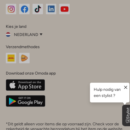
Omoda
Omoda
Omoda
Omoda
Omoda
Kies je land
Instagram
Facebook
TikTok
LinkedIn
YouTube
NEDERLAND
Kies
Verzendmethodes
je
Sluit
land
Nederland
België
(Nederlands)
Download onze Omoda app
Belgique
(Français)
Deutschland
*Dit geldt alleen voor items die op voorraad zijn. Check voor de
zekerheid de verwachte bezorgdatum bij het item op de website