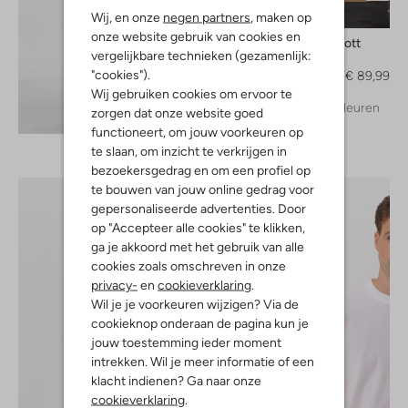
-40%
Wij, en onze
negen partners
, maken op
onze website gebruik van cookies en
Lyle & Scott
vergelijkbare technieken (gezamenlijk:
Jack
"cookies").
€ 149,99
€ 89,99
Wij gebruiken cookies om ervoor te
+ meer kleuren
zorgen dat onze website goed
Ontdek de look
functioneert, om jouw voorkeuren op
te slaan, om inzicht te verkrijgen in
bezoekersgedrag en om een profiel op
te bouwen van jouw online gedrag voor
gepersonaliseerde advertenties. Door
op "Accepteer alle cookies" te klikken,
ga je akkoord met het gebruik van alle
cookies zoals omschreven in onze
privacy-
en
cookieverklaring
.
Wil je je voorkeuren wijzigen? Via de
cookieknop onderaan de pagina kun je
jouw toestemming ieder moment
intrekken. Wil je meer informatie of een
klacht indienen? Ga naar onze
cookieverklaring
.