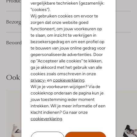
Product informatie
vergelijkbare technieken (gezamenlijk:
"cookies").
Wij gebruiken cookies om ervoor te
Bezorgen & retourneren
zorgen dat onze website goed
functioneert, om jouw voorkeuren op
te slaan, om inzicht te verkrijgen in
2
5
bezoekersgedrag en om een profiel op
Beoordelingen
(2)
5
/5
Sterren
te bouwen van jouw online gedrag voor
gepersonaliseerde advertenties. Door
op "Accepteer alle cookies" te klikken,
ga je akkoord met het gebruik van alle
cookies zoals omschreven in onze
Ook iets voor jou?
privacy-
en
cookieverklaring
.
Wil je je voorkeuren wijzigen? Via de
cookieknop onderaan de pagina kun je
jouw toestemming ieder moment
intrekken. Wil je meer informatie of een
klacht indienen? Ga naar onze
cookieverklaring
.