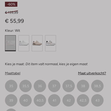
Sterren
-60%
€ 139,99
€ 55,99
Kleur:
Wit
Kies je maat:
Dit item valt normaal, kies je eigen maat
Maattabel
Maat uitverkocht?
35
35,5
36
37
37,5
38
38,5
39
40
40,5
41
42
42,5
43