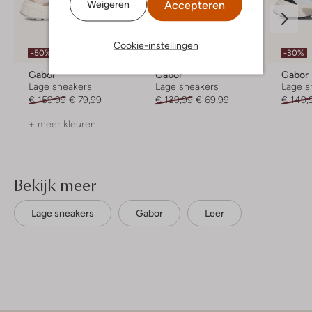
Accepteren
Weigeren
Laatste item
Cookie-instellingen
-50%
-30%
-50%
Gabor
Gabor
Gabor
Lage sneakers
Lage sneakers
Lage s
€ 159,99
€ 79,99
€ 139,99
€ 69,99
€ 149,
+ meer kleuren
Bekijk meer
Lage sneakers
Gabor
Leer