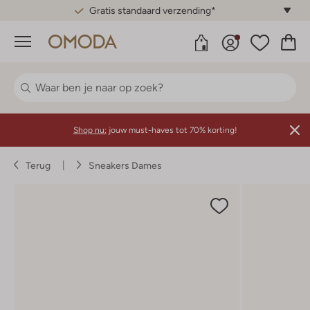
Gratis standaard verzending*
Menu
Shop nu:
jouw must-haves tot 70% korting!
Terug
Sneakers Dames