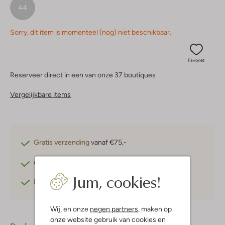
44
Sorry, dit item is momenteel (nog) niet beschikbaar.
Favoriet
Reserveer direct in een van onze 37 boutiques
Vergelijkbare items
Gratis verzending
vanaf €75,-
Gratis retourneren
binnen 30 dagen*
Jum, cookies!
Betaal achteraf
met Klarna
Wij, en onze
negen partners
, maken op
onze website gebruik van cookies en