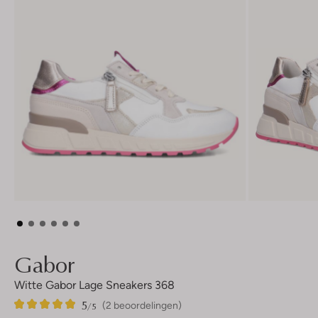
Gabor
Witte Gabor Lage Sneakers 368
5
2
5
/5
(2 beoordelingen)