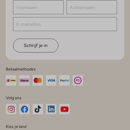
Schrijf je in
Betaalmethodes
Volg ons
Omoda
Omoda
Omoda
Omoda
Omoda
Kies je land
Instagram
Facebook
TikTok
LinkedIn
YouTube