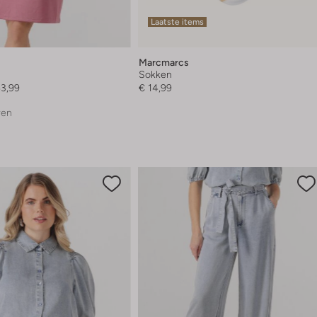
Laatste items
Marcmarcs
Sokken
43,99
€ 14,99
ren