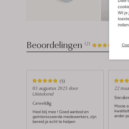
Door o
cooki
Wil je
toeste
indie
Beoordelingen
(2)
2
5
Coo
5
/5
Sterren
5
5
(5)
S
S
03 augustus 2025
door
22 maa
Uitstekend
t
t
Sneake
Geweldig
e
e
Mooie s
kwalitei
r
r
Heel blij mee ! Goed aanbod en
ander p
geïnteresseerde medewerkers, zijn
r
r
bereid je echt te helpen
e
e