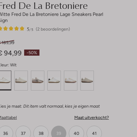
Fred De La Bretoniere
Witte Fred De La Bretoniere Lage Sneakers Pearl
Sign
5
2
5
/5
(2 beoordelingen)
Sterren
€ 189,99
€ 94,99
-50%
leur:
Wit
ies je maat:
Dit item valt normaal, kies je eigen maat
Maattabel
Maat uitverkocht?
36
37
38
39
40
41