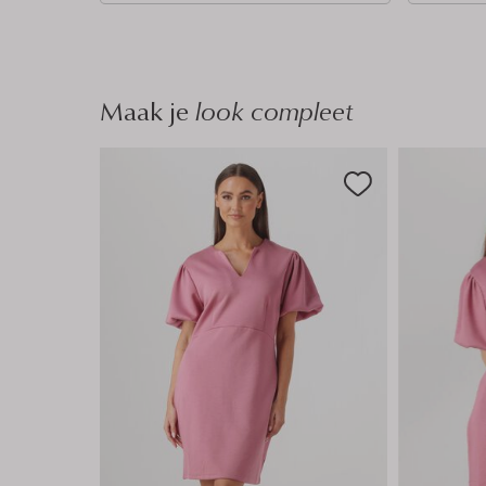
n
n
Maak je
look compleet