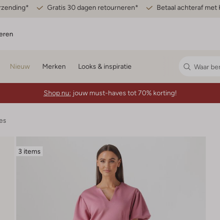
erzending*
Gratis 30 dagen retourneren*
Betaal achteraf met 
eren
Nieuw
Merken
Looks & inspiratie
Shop nu:
jouw must-haves tot 70% korting!
es
3 items