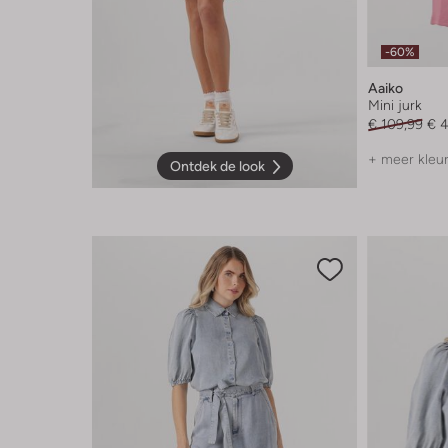
-60%
Aaiko
Mini jurk
€ 109,99
€ 
+ meer kleu
Ontdek de look