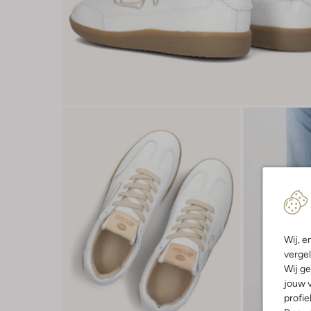
Wij, e
vergel
Wij ge
jouw v
profie