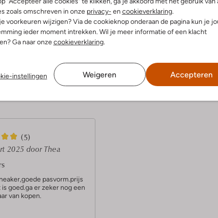
p "Accepteer alle cookies" te klikken, ga je akkoord met het gebruik van 
es zoals omschreven in onze
privacy-
en
cookieverklaring
.
 je voorkeuren wijzigen? Via de cookieknop onderaan de pagina kun je j
Ontdek de look
mming ieder moment intrekken. Wil je meer informatie of een klacht
nen? Ga naar onze
cookieverklaring
.
Product informatie
Weigeren
Accepteren
kie-instellingen
(5)
rt 2025
door Thea
rs
neaker,goede pasvorm.prijs
t is goed.ga er zeker nog een
aar van kopen.