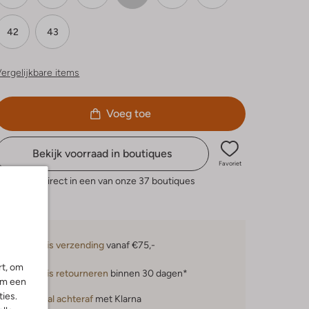
42
43
ergelijkbare items
Voeg toe
Bekijk voorraad in boutiques
Favoriet
eserveer direct in een van onze 37 boutiques
Gratis verzending
vanaf €75,-
rt, om
Gratis retourneren
binnen 30 dagen*
om een
ies.
Betaal achteraf
met Klarna