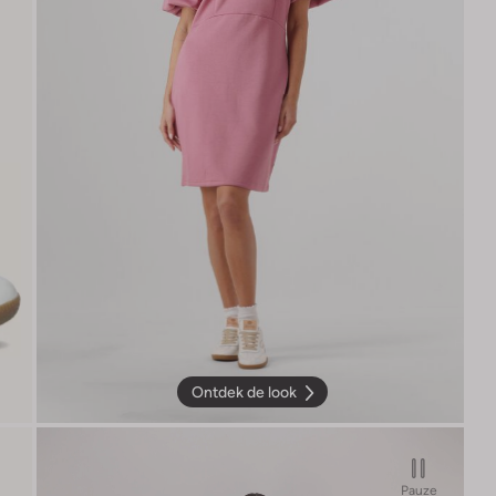
Ontdek de look
Pauze