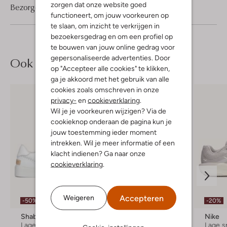
zorgen dat onze website goed
Bezorgen & retourneren
functioneert, om jouw voorkeuren op
te slaan, om inzicht te verkrijgen in
bezoekersgedrag en om een profiel op
te bouwen van jouw online gedrag voor
gepersonaliseerde advertenties. Door
Ook iets voor jou?
op "Accepteer alle cookies" te klikken,
ga je akkoord met het gebruik van alle
cookies zoals omschreven in onze
privacy-
en
cookieverklaring
.
Wil je je voorkeuren wijzigen? Via de
cookieknop onderaan de pagina kun je
jouw toestemming ieder moment
intrekken. Wil je meer informatie of een
klacht indienen? Ga naar onze
cookieverklaring
.
Laatste maten
Accepteren
Weigeren
-50%
-20%
-50%
Shabbies
Toral
Nike
Lage sneakers
Lage sneakers
Lage s