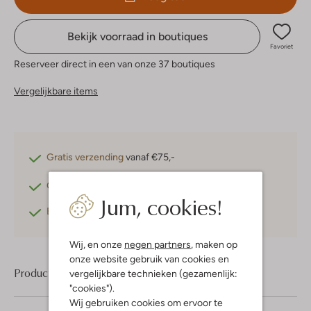
Bekijk voorraad in boutiques
Favoriet
Reserveer direct in een van onze 37 boutiques
Vergelijkbare items
Gratis verzending
vanaf €75,-
Gratis retourneren
binnen 30 dagen*
Jum, cookies!
Betaal achteraf
met Klarna
Wij, en onze
negen partners
, maken op
onze website gebruik van cookies en
Product informatie
vergelijkbare technieken (gezamenlijk:
"cookies").
Wij gebruiken cookies om ervoor te