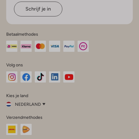
Schrijf je in
Betaalmethodes
Volg ons
Omoda
Omoda
Omoda
Omoda
Omoda
Kies je land
Instagram
Facebook
TikTok
LinkedIn
YouTube
NEDERLAND
Kies
Verzendmethodes
je
Sluit
land
Nederland