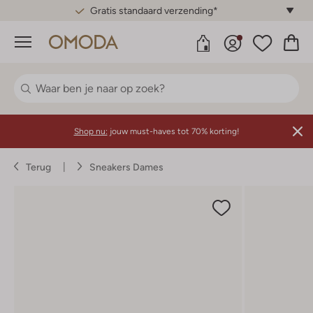
Gratis standaard verzending*
Menu
Shop nu:
jouw must-haves tot 70% korting!
Terug
Sneakers Dames