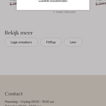
Cookie-instellingen
€ 199,99
€ 99,99
€ 279,99
€ 139,99
€ 109,
+ meer kleuren
Bekijk meer
Lage sneakers
Fitflop
Leer
Contact
Maandag - Vrijdag 09:00 - 19:00 uur