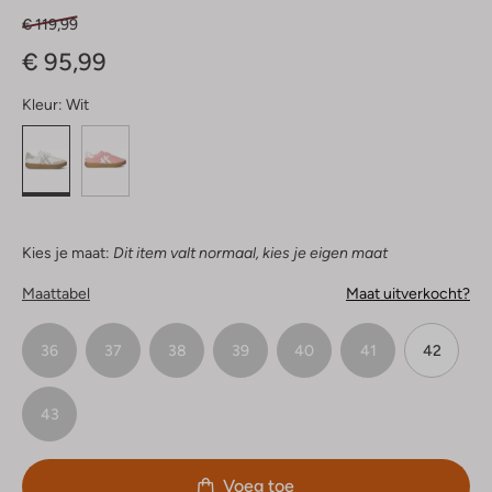
€ 119,99
€ 95,99
Kleur:
Wit
Kies je maat:
Dit item valt normaal, kies je eigen maat
Maattabel
Maat uitverkocht?
36
37
38
39
40
41
42
43
Voeg toe