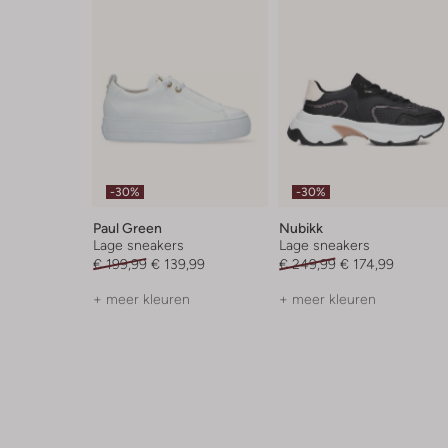
-30%
-30%
Paul Green
Nubikk
Lage sneakers
Lage sneakers
€ 199,99
€ 139,99
€ 249,99
€ 174,99
+ meer kleuren
+ meer kleuren