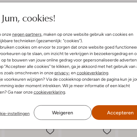
elling & Pasvorm
Jum, cookies!
uitenkant:
Leer
n onze
negen partners
, maken op onze website gebruik van cookies en
ijkbare technieken (gezamenlijk: "cookies").
bruiken cookies om ervoor te zorgen dat onze website goed functionee
oorkeuren op te slaan, om inzicht te verkrijgen in bezoekersgedrag en 
l op te bouwen van jouw online gedrag voor gepersonaliseerde advertent
p "Accepteer alle cookies" te klikken, ga je akkoord met het gebruik van 
es zoals omschreven in onze
privacy-
en
cookieverklaring
.
 je voorkeuren wijzigen? Via de cookieknop onderaan de pagina kun je j
mming ieder moment intrekken. Wil je meer informatie of een klacht
nen? Ga naar onze
cookieverklaring
.
Weigeren
Accepteren
kie-instellingen