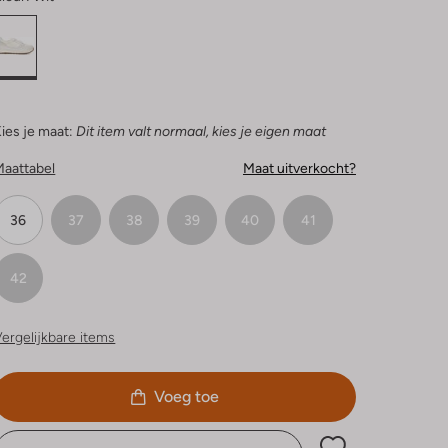
ies je maat:
Dit item valt normaal, kies je eigen maat
Maattabel
Maat uitverkocht?
36
37
38
39
40
41
42
ergelijkbare items
Voeg toe