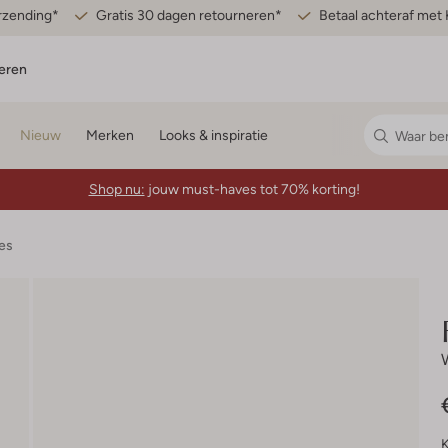
erzending*
Gratis 30 dagen retourneren*
Betaal achteraf met 
eren
Nieuw
Merken
Looks & inspiratie
Shop nu:
jouw must-haves tot 70% korting!
es
K