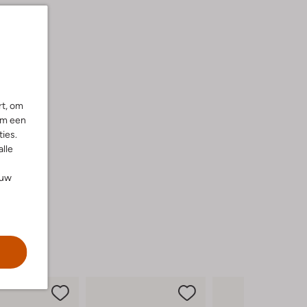
rt, om
om een
ies.
alle
ouw