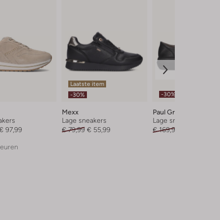
Laatste item
-30%
-30%
Mexx
Paul Green
akers
Lage sneakers
Lage sneakers
€ 97,99
€ 79,99
€ 55,99
€ 169,95
€ 118,99
leuren