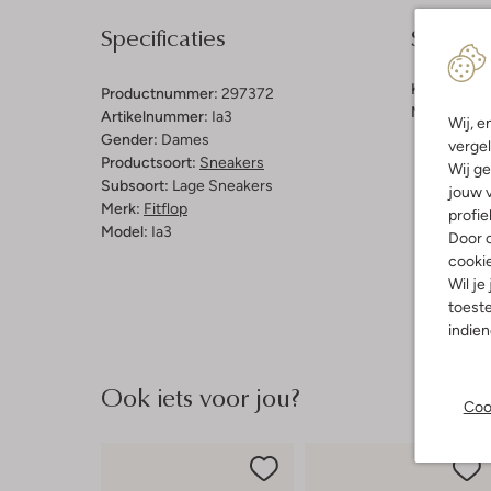
Specificaties
Samenst
Kleur:
Wit
Productnummer:
297372
Materiaal b
Artikelnummer:
Ia3
Wij, e
Gender:
Dames
vergel
Productsoort:
Sneakers
Wij ge
Subsoort:
Lage Sneakers
jouw v
Merk:
Fitflop
profie
Model:
Ia3
Door o
cooki
Wil je
toeste
indie
Ook iets voor jou?
Coo