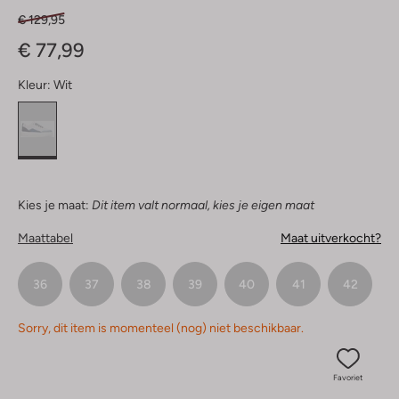
€ 129,95
€ 77,99
Kleur:
Wit
Kies je maat:
Dit item valt normaal, kies je eigen maat
Maattabel
Maat uitverkocht?
36
37
38
39
40
41
42
Sorry, dit item is momenteel (nog) niet beschikbaar.
Favoriet