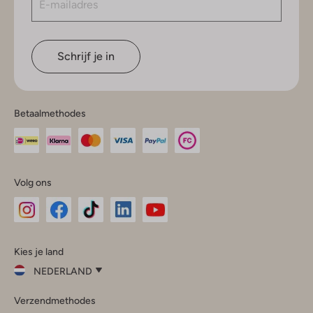
Schrijf je in
Betaalmethodes
Volg ons
Omoda
Omoda
Omoda
Omoda
Omoda
Kies je land
Instagram
Facebook
TikTok
LinkedIn
YouTube
NEDERLAND
Kies
Verzendmethodes
je
Sluit