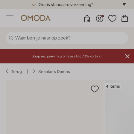
Gratis standaard verzending*
Menu
Shop nu:
jouw must-haves tot 70% korting!
Terug
Sneakers Dames
4 items