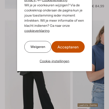
Vest
Ontdek de look
Wil je je voorkeuren wijzigen? Via de
€ 169,95
€ 84,99
cookieknop onderaan de pagina kun je
jouw toestemming ieder moment
intrekken. Wil je meer informatie of een
klacht indienen? Ga naar onze
cookieverklaring
.
Accepteren
Weigeren
Cookie-instellingen
Laatste items