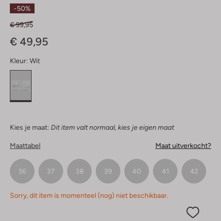
Sterren
-50%
€ 99,95
€ 49,95
Kleur:
Wit
Kies je maat:
Dit item valt normaal, kies je eigen maat
Maattabel
Maat uitverkocht?
36
37
38
39
40
41
42
Sorry, dit item is momenteel (nog) niet beschikbaar.