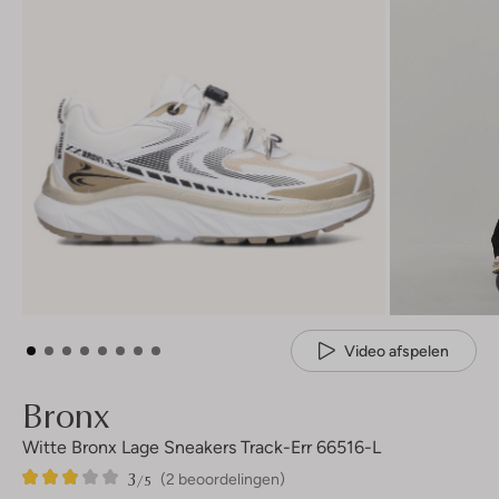
Video afspelen
Bronx
Witte Bronx Lage Sneakers Track-Err 66516-L
3
2
3
/5
(2 beoordelingen)