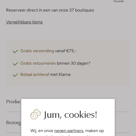
Favoriet
Reserveer direct in een van onze 37 boutiques
Vergelijkbare items
Gratis verzending
vanaf €75,-
Gratis retourneren
binnen 30 dagen*
Betaal achteraf
met Klarna
Product informatie
Jum, cookies!
Bezorgen & retourneren
Wij, en onze
negen partners
, maken op