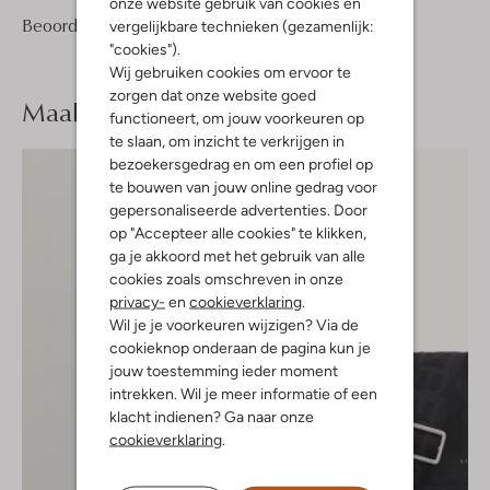
onze website gebruik van cookies en
2
3
Beoordelingen
(2)
vergelijkbare technieken (gezamenlijk:
3
/5
Sterren
"cookies").
Wij gebruiken cookies om ervoor te
zorgen dat onze website goed
Maak je
look compleet
functioneert, om jouw voorkeuren op
te slaan, om inzicht te verkrijgen in
bezoekersgedrag en om een profiel op
te bouwen van jouw online gedrag voor
gepersonaliseerde advertenties. Door
op "Accepteer alle cookies" te klikken,
ga je akkoord met het gebruik van alle
cookies zoals omschreven in onze
privacy-
en
cookieverklaring
.
Wil je je voorkeuren wijzigen? Via de
cookieknop onderaan de pagina kun je
jouw toestemming ieder moment
intrekken. Wil je meer informatie of een
klacht indienen? Ga naar onze
cookieverklaring
.