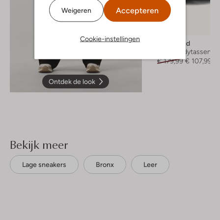
Accepteren
Weigeren
-40%
Cookie-instellingen
Liebeskind
Crossbodytassen
€ 179,99
€ 107,99
Ontdek de look
Bekijk meer
Lage sneakers
Bronx
Leer