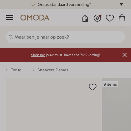
Gratis standaard verzending*
Menu
Shop nu:
jouw must-haves tot 70% korting!
Terug
Sneakers Dames
9 items