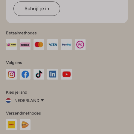
Schrijf je in
Betaalmethodes
Volg ons
Omoda
Omoda
Omoda
Omoda
Omoda
Kies je land
Instagram
Facebook
TikTok
LinkedIn
YouTube
NEDERLAND
Kies
Verzendmethodes
je
Sluit
land
Nederland