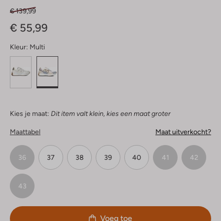
€ 139,99
€ 55,99
Kleur:
Multi
Kies je maat:
Dit item valt klein, kies een maat groter
Maattabel
Maat uitverkocht?
36
37
38
39
40
41
42
43
Voeg toe