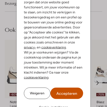
zorgen dat onze website goed
Bezorgen & retourneren
functioneert, om jouw voorkeuren op
te slaan, om inzicht te verkrijgen in
bezoekersgedrag en om een profiel op
te bouwen van jouw online gedrag voor
gepersonaliseerde advertenties. Door
Ook iets voor jou?
op "Accepteer alle cookies" te klikken,
ga je akkoord met het gebruik van alle
cookies zoals omschreven in onze
privacy-
en
cookieverklaring
.
Wil je je voorkeuren wijzigen? Via de
cookieknop onderaan de pagina kun je
jouw toestemming ieder moment
intrekken. Wil je meer informatie of een
klacht indienen? Ga naar onze
cookieverklaring
.
Accepteren
Weigeren
-60%
-60%
-70%
Notre-V
Blasz
Blasz
Lage sneakers
Lage sneakers
Lage s