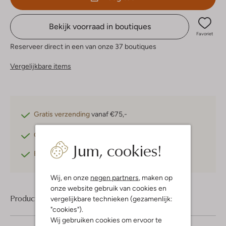
Bekijk voorraad in boutiques
Favoriet
Reserveer direct in een van onze 37 boutiques
Vergelijkbare items
Gratis verzending
vanaf €75,-
Gratis retourneren
binnen 30 dagen*
Jum, cookies!
Betaal achteraf
met Klarna
Wij, en onze
negen partners
, maken op
onze website gebruik van cookies en
Product informatie
vergelijkbare technieken (gezamenlijk:
"cookies").
Wij gebruiken cookies om ervoor te