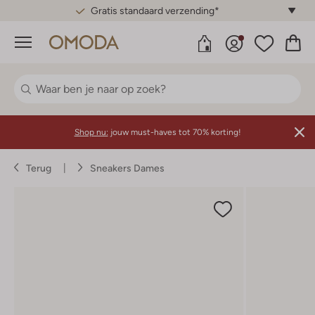
Gratis standaard verzending*
Menu
Shop nu:
jouw must-haves tot 70% korting!
Terug
Sneakers Dames