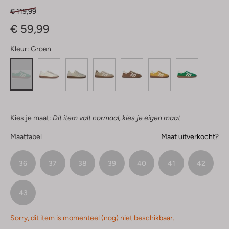
€ 119,99
€ 59,99
Kleur:
Groen
Kies je maat:
Dit item valt normaal, kies je eigen maat
Maattabel
Maat uitverkocht?
36
37
38
39
40
41
42
43
Sorry, dit item is momenteel (nog) niet beschikbaar.