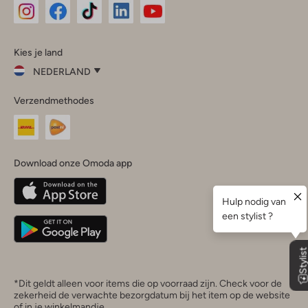
Omoda
Omoda
Omoda
Omoda
Omoda
Kies je land
Instagram
Facebook
TikTok
LinkedIn
YouTube
NEDERLAND
Kies
Verzendmethodes
je
Sluit
land
Nederland
België
(Nederlands)
Download onze Omoda app
Belgique
(Français)
Deutschland
*Dit geldt alleen voor items die op voorraad zijn. Check voor de
zekerheid de verwachte bezorgdatum bij het item op de website
of in je winkelmandje.