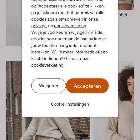
op "Accepteer alle cookies" te klikken,
ga je akkoord met het gebruik van alle
Alix The Label
cookies zoals omschreven in onze
Trui
privacy-
en
cookieverklaring
.
€ 109,99
Wil je je voorkeuren wijzigen? Via de
cookieknop onderaan de pagina kun je
Ontdek de look
jouw toestemming ieder moment
intrekken. Wil je meer informatie of een
klacht indienen? Ga naar onze
cookieverklaring
.
Accepteren
Weigeren
Cookie-instellingen