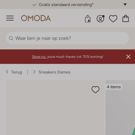
Gratis standaard verzending*
Menu
Shop nu:
jouw must-haves tot 70% korting!
Terug
Sneakers Dames
4 items