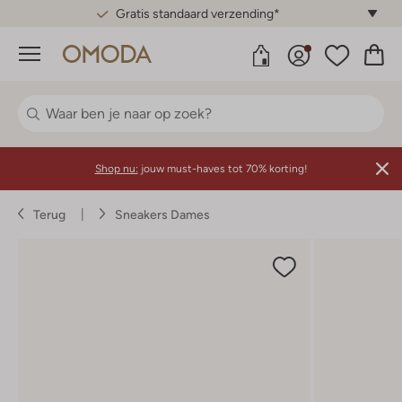
Gratis standaard verzending*
Menu
Shop nu:
jouw must-haves tot 70% korting!
Terug
Sneakers Dames