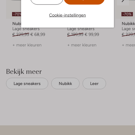
Laatste items
-70%
-70%
-50%
Cookie-instellingen
Nubikk
Nubikk
Nubik
Lage sneakers
Lage sneakers
Lage s
€ 229,99
€ 68,99
€ 199,99
€ 99,99
€ 229,
+ meer kleuren
+ meer kleuren
+ meer
Bekijk meer
Lage sneakers
Nubikk
Leer