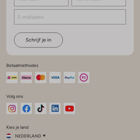
Schrijf je in
Betaalmethodes
Volg ons
Omoda
Omoda
Omoda
Omoda
Omoda
Kies je land
Instagram
Facebook
TikTok
LinkedIn
YouTube
NEDERLAND