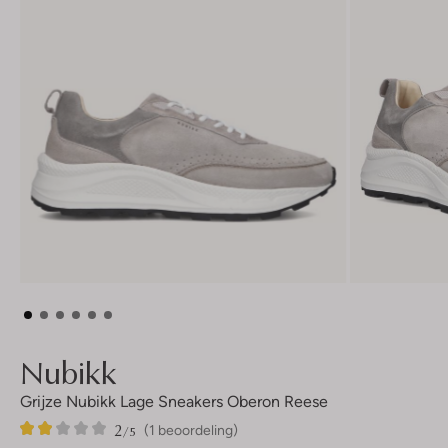
Nubikk
Grijze Nubikk Lage Sneakers Oberon Reese
2
1
2
/5
(1 beoordeling)