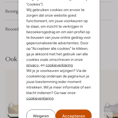
"cookies").
Wij gebruiken cookies om ervoor te
Bezorgen & retourneren
zorgen dat onze website goed
functioneert, om jouw voorkeuren op
te slaan, om inzicht te verkrijgen in
1
2
Beoordelingen
(1)
2
/5
bezoekersgedrag en om een profiel op
Sterren
te bouwen van jouw online gedrag voor
gepersonaliseerde advertenties. Door
op "Accepteer alle cookies" te klikken,
ga je akkoord met het gebruik van alle
Ook iets voor jou?
cookies zoals omschreven in onze
privacy-
en
cookieverklaring
.
Wil je je voorkeuren wijzigen? Via de
cookieknop onderaan de pagina kun je
jouw toestemming ieder moment
intrekken. Wil je meer informatie of een
klacht indienen? Ga naar onze
cookieverklaring
.
Accepteren
Weigeren