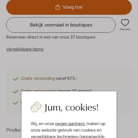
Voeg toe
Bekijk voorraad in boutiques
Favoriet
Reserveer direct in een van onze 37 boutiques
Vergelijkbare items
Gratis verzending
vanaf €75,-
Gratis retourneren
binnen 30 dagen*
Jum, cookies!
Betaal achteraf
met Klarna
Wij, en onze
negen partners
, maken op
Product informatie
onze website gebruik van cookies en
vergelijkbare technieken (gezamenlijk: