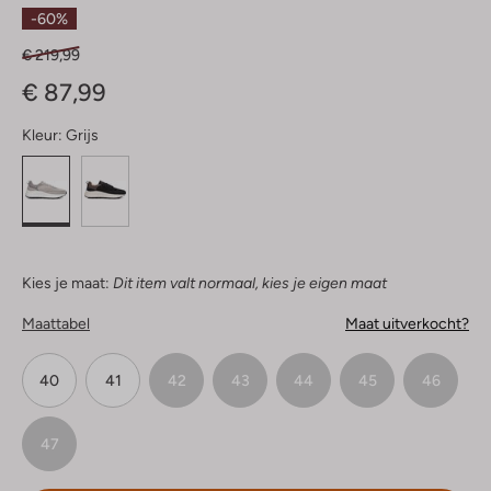
Sterren
-60%
€ 219,99
€ 87,99
Kleur:
Grijs
Kies je maat:
Dit item valt normaal, kies je eigen maat
Maattabel
Maat uitverkocht?
40
41
42
43
44
45
46
47