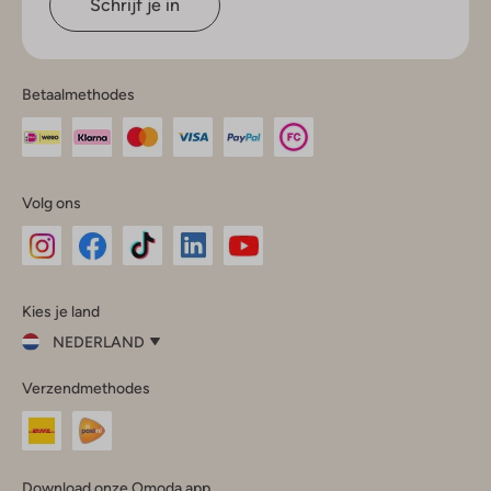
Schrijf je in
Betaalmethodes
Volg ons
Omoda
Omoda
Omoda
Omoda
Omoda
Kies je land
Instagram
Facebook
TikTok
LinkedIn
YouTube
NEDERLAND
Kies
Verzendmethodes
je
Sluit
land
Nederland
België
(Nederlands)
Download onze Omoda app