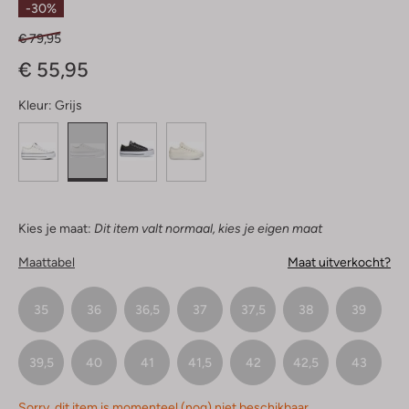
-30%
€ 79,95
€ 55,95
Kleur:
Grijs
Kies je maat:
Dit item valt normaal, kies je eigen maat
Maattabel
Maat uitverkocht?
35
36
36,5
37
37,5
38
39
39,5
40
41
41,5
42
42,5
43
Sorry, dit item is momenteel (nog) niet beschikbaar.