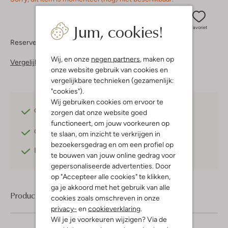
Jum, cookies!
Favoriet
Reserveer direct in een van onze 37 boutiques
Wij, en onze
negen partners
, maken op
Vergelijkbare items
onze website gebruik van cookies en
vergelijkbare technieken (gezamenlijk:
"cookies").
Wij gebruiken cookies om ervoor te
Gratis verzending
vanaf €75,-
zorgen dat onze website goed
functioneert, om jouw voorkeuren op
Gratis retourneren
binnen 30 dagen*
te slaan, om inzicht te verkrijgen in
bezoekersgedrag en om een profiel op
Betaal achteraf
met Klarna
te bouwen van jouw online gedrag voor
gepersonaliseerde advertenties. Door
op "Accepteer alle cookies" te klikken,
ga je akkoord met het gebruik van alle
Product informatie
cookies zoals omschreven in onze
privacy-
en
cookieverklaring
.
Wil je je voorkeuren wijzigen? Via de