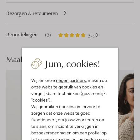
Bezorgen & retourneren
2
5
Beoordelingen
(2)
5
/5
Sterren
Maak je
look compleet
Jum, cookies!
Wij, en onze
negen partners
, maken op
onze website gebruik van cookies en
vergelijkbare technieken (gezamenlijk:
"cookies").
Wij gebruiken cookies om ervoor te
zorgen dat onze website goed
functioneert, om jouw voorkeuren op
te slaan, om inzicht te verkrijgen in
bezoekersgedrag en om een profiel op
te bouwen van jouw online gedrag voor