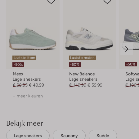
Laatste item
Laatste maten
-50%
-50%
-60%
Mexx
New Balance
Softw
Lage sneakers
Lage sneakers
Lage s
€ 99,95
€ 49,99
€ 149,99
€ 59,99
€ 189,
+ meer kleuren
Bekijk meer
Lage sneakers
Saucony
Suède