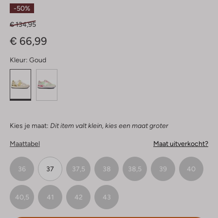
Sterren
-50%
€ 134,95
€ 66,99
Kleur:
Goud
Kies je maat:
Dit item valt klein, kies een maat groter
Maattabel
Maat uitverkocht?
36
37
37,5
38
38,5
39
40
40,5
41
42
43