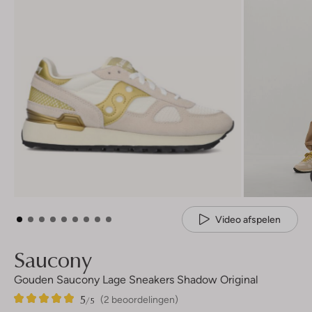
Video afspelen
Saucony
Gouden Saucony Lage Sneakers Shadow Original
5
2
5
/5
(2 beoordelingen)