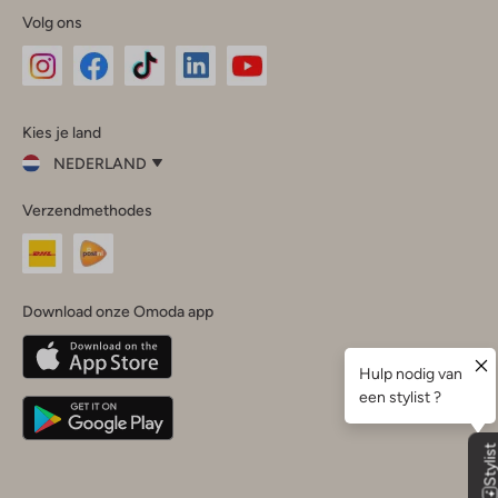
Volg ons
Omoda
Omoda
Omoda
Omoda
Omoda
Kies je land
Instagram
Facebook
TikTok
LinkedIn
YouTube
NEDERLAND
Kies
Verzendmethodes
je
Sluit
land
Nederland
België
(Nederlands)
Download onze Omoda app
Belgique
(Français)
Deutschland