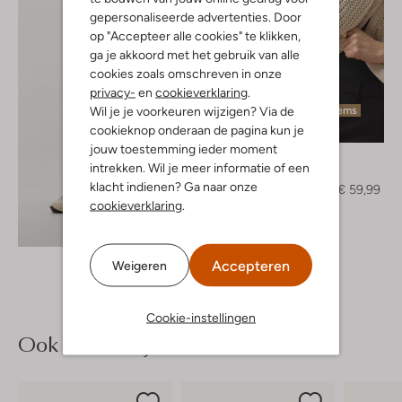
gepersonaliseerde advertenties. Door
op "Accepteer alle cookies" te klikken,
ga je akkoord met het gebruik van alle
cookies zoals omschreven in onze
privacy-
en
cookieverklaring
.
Wil je je voorkeuren wijzigen? Via de
Laatste items
cookieknop onderaan de pagina kun je
-50%
jouw toestemming ieder moment
Nukus
intrekken. Wil je meer informatie of een
Vest
klacht indienen? Ga naar onze
€ 119,95
€ 59,99
cookieverklaring
.
Ontdek de look
Accepteren
Weigeren
Cookie-instellingen
Ook iets voor jou?