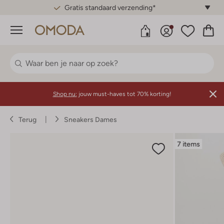
Gratis standaard verzending*
Menu
Shop nu:
jouw must-haves tot 70% korting!
Terug
Sneakers Dames
7 items