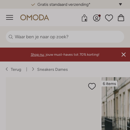
Gratis standaard verzending*
Menu
Shop nu:
jouw must-haves tot 70% korting!
Terug
Sneakers Dames
6 items