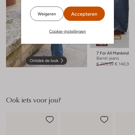
Accepteren
Weigeren
Cookie-instellingen
Laatste items
-30%
7 For All Mankind
Barrel jeans
Ontdek de look
€ 209,99
€ 146,99
Ook iets voor jou?