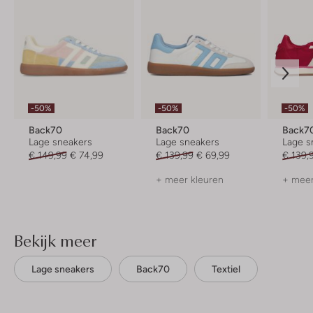
-50%
-50%
-50%
Back70
Back70
Back7
Lage sneakers
Lage sneakers
Lage s
€ 149,99
€ 74,99
€ 139,99
€ 69,99
€ 139,
+ meer kleuren
+ meer
Bekijk meer
Lage sneakers
Back70
Textiel