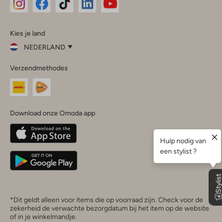
Omoda
Omoda
Omoda
Omoda
Omoda
Kies je land
Instagram
Facebook
TikTok
LinkedIn
YouTube
NEDERLAND
Kies
Verzendmethodes
je
Sluit
land
Nederland
België
(Nederlands)
Download onze Omoda app
Belgique
(Français)
Deutschland
*Dit geldt alleen voor items die op voorraad zijn. Check voor de
zekerheid de verwachte bezorgdatum bij het item op de website
of in je winkelmandje.