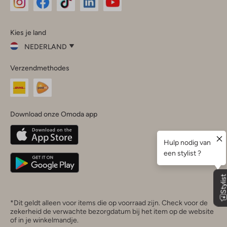
Omoda
Omoda
Omoda
Omoda
Omoda
Kies je land
Instagram
Facebook
TikTok
LinkedIn
YouTube
NEDERLAND
Kies
Verzendmethodes
je
Sluit
land
Nederland
België
(Nederlands)
Download onze Omoda app
Belgique
(Français)
Deutschland
*Dit geldt alleen voor items die op voorraad zijn. Check voor de
zekerheid de verwachte bezorgdatum bij het item op de website
of in je winkelmandje.