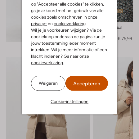
op "Accepteer alle cookies" te klikken,
ga je akkoord met het gebruik van alle
Laatste item
cookies zoals omschreven in onze
-60%
privacy-
en
cookieverklaring
.
Dea Kudibal
Wil je je voorkeuren wijzigen? Via de
Trui
Ontdek de look
cookieknop onderaan de pagina kun je
€ 189,95
€ 75,99
jouw toestemming ieder moment
intrekken. Wil je meer informatie of een
klacht indienen? Ga naar onze
cookieverklaring
.
Accepteren
Weigeren
Cookie-instellingen