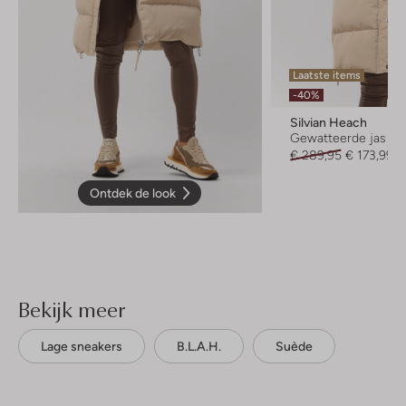
Laatste items
-40%
Silvian Heach
Gewatteerde jas
€ 289,95
€ 173,99
Ontdek de look
Bekijk meer
Lage sneakers
B.l.a.h.
Suède