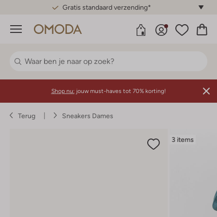
Gratis standaard verzending*
Menu
Shop nu:
jouw must-haves tot 70% korting!
Terug
Sneakers Dames
3 items