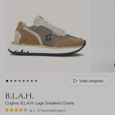
Video afspelen
B.l.a.h.
Cognac B.l.a.h. Lage Sneakers Gisele
4
2
4
/5
(2 beoordelingen)