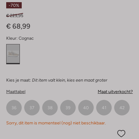
Sterren
-70%
€ 229,95
€ 68,99
Kleur:
Cognac
Kies je maat:
Dit item valt klein, kies een maat groter
Maattabel
Maat uitverkocht?
36
37
38
39
40
41
42
Sorry, dit item is momenteel (nog) niet beschikbaar.