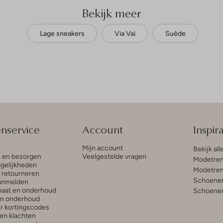
Bekijk meer
Lage sneakers
Via Vai
Suède
enservice
Account
Inspira
Mijn account
Bekijk all
n en bezorgen
Veelgestelde vragen
Modetren
gelijkheden
Modetren
n retourneren
Schoenen
anmelden
aat en onderhoud
Schoenen
en onderhoud
r kortingscodes
en klachten