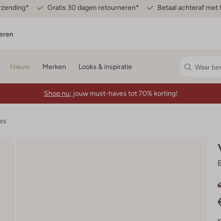
erzending*
Gratis 30 dagen retourneren*
Betaal achteraf met 
eren
Nieuw
Merken
Looks & inspiratie
Shop nu:
jouw must-haves tot 70% korting!
es
€