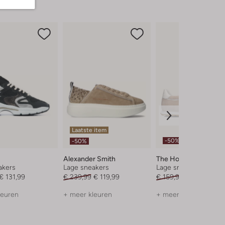
Laatste item
-50%
-50%
Alexander Smith
The Hoff Brand
akers
Lage sneakers
Lage sneakers
€ 131,99
€ 239,99
€ 119,99
€ 159,99
€ 79,99
leuren
+ meer kleuren
+ meer kleuren