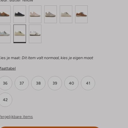
leur:
Butter Yellow
ies je maat:
Dit item valt normaal, kies je eigen maat
Maattabel
36
37
38
39
40
41
42
ergelijkbare items