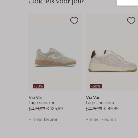
Ook iets voor jou?
-30%
-50%
Via Vai
Via Vai
Lage sneakers
Lage sneakers
€ 179,99
€ 125,99
€ 179,99
€ 89,99
+ meer kleuren
+ meer kleuren