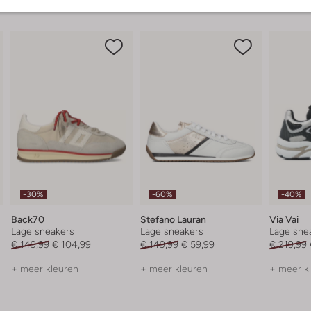
-30%
-60%
-40%
Back70
Stefano Lauran
Via Vai
Lage sneakers
Lage sneakers
Lage sne
€ 149,99
€ 104,99
€ 149,99
€ 59,99
€ 219,99
+ meer kleuren
+ meer kleuren
+ meer k