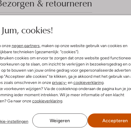
Bezorgen & retourneren
Jum, cookies!
elling & Pasvorm
Omschrijving
r Yellow
n onze
negen partners
, maken op onze website gebruik van cookies en
Ontdek de NILLA MACY sneakers, p
uitenkant:
Suède
ijkbare technieken (gezamenlijk: "cookies").
doorstappen. Deze lage sneakers v
innenkant:
Leer
bruiken cookies om ervoor te zorgen dat onze website goed functionee
opvrolijkt. De buitenkant en binne
ol:
Rubber
oorkeuren op te slaan, om inzicht te verkrijgen in bezoekersgedrag en 
comfortabele pasvorm. Dankzij he
g:
Veter
l op te bouwen van jouw online gedrag voor gepersonaliseerde advertent
moeiteloos door de stad of geniet
latte Zool
p "Accepteer alle cookies" te klikken, ga je akkoord met het gebruik van 
luchtige zomerjurk of een casual
Ronde Neus
es zoals omschreven in onze
privacy-
en
cookieverklaring
.
vetersluiting maken deze sneakers
r voetbed:
Ja
 je voorkeuren wijzigen? Via de cookieknop onderaan de pagina kun je j
mming ieder moment intrekken. Wil je meer informatie of een klacht
nen? Ga naar onze
cookieverklaring
.
Weigeren
Accepteren
kie-instellingen