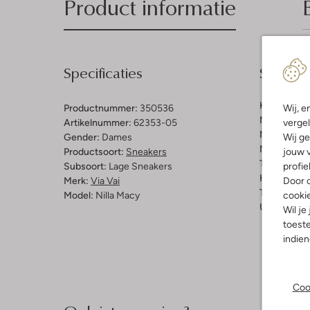
Product informatie
Specificaties
Samenst
Kleur:
Butte
Wij, e
Productnummer:
350536
Materiaal b
vergel
Artikelnummer:
62353-05
Materiaal b
Wij ge
Gender:
Dames
Materiaal zo
jouw v
Productsoort:
Sneakers
Type sluitin
profie
Subsoort:
Lage Sneakers
Hakvorm:
P
Door o
Merk:
Via Vai
Type neus:
cooki
Model:
Nilla Macy
Uitneembaa
Wil je
toeste
indie
Coo