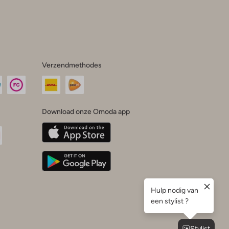
Verzendmethodes
Download onze Omoda app
oda
n
uTube