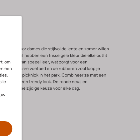
erfect voor dames die stijlvol de lente en zomer willen
an VIA VAI hebben een frisse gele kleur die elke outfit
rt, om
nkant zijn van soepel leer, wat zorgt voor een
om een
t uitneembare voetbed en de rubberen zool loop je
ies.
 je van een picknick in het park. Combineer ze met een
alle
 jeans voor een trendy look. De ronde neus en
 tot een veelzijdige keuze voor elke dag.
ouw