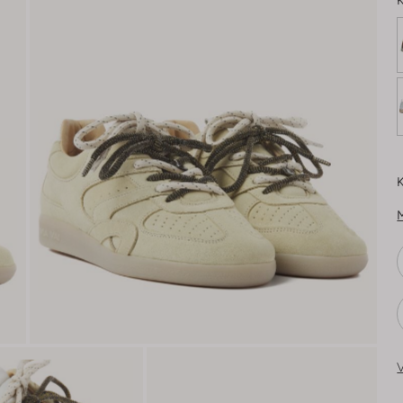
K
K
V