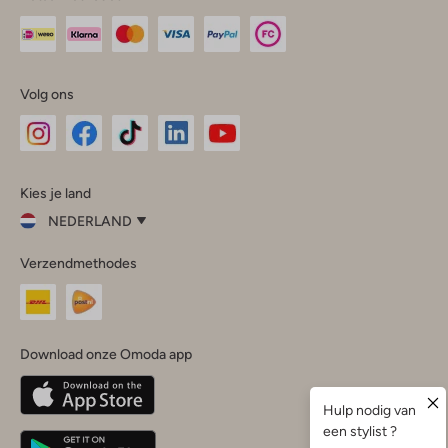
Volg ons
Omoda
Omoda
Omoda
Omoda
Omoda
Kies je land
Instagram
Facebook
TikTok
LinkedIn
YouTube
NEDERLAND
Kies
Verzendmethodes
je
Sluit
land
Nederland
België
(Nederlands)
Download onze Omoda app
Belgique
(Français)
Deutschland