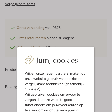
Vergelijkbare items
Gratis verzending
vanaf €75,-
Gratis retourneren
binnen 30 dagen*
Betaal achteraf
met Klarna
Jum, cookies!
Product informatie
Wij, en onze
negen partners
, maken op
onze website gebruik van cookies en
vergelijkbare technieken (gezamenlijk:
Bezorgen & retourneren
"cookies").
Wij gebruiken cookies om ervoor te
zorgen dat onze website goed
functioneert, om jouw voorkeuren op
te slaan, om inzicht te verkrijgen in