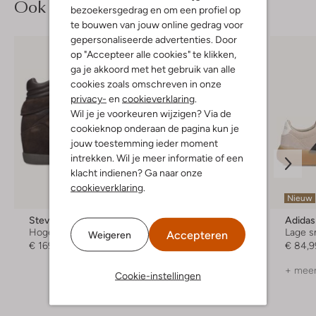
Ook iets voor jou?
bezoekersgedrag en om een profiel op
te bouwen van jouw online gedrag voor
gepersonaliseerde advertenties. Door
op "Accepteer alle cookies" te klikken,
ga je akkoord met het gebruik van alle
cookies zoals omschreven in onze
privacy-
en
cookieverklaring
.
Wil je je voorkeuren wijzigen? Via de
cookieknop onderaan de pagina kun je
jouw toestemming ieder moment
intrekken. Wil je meer informatie of een
klacht indienen? Ga naar onze
Laatste items
cookieverklaring
.
Nieuw
-30%
Steve Madden
Steve Madden
Adidas
Hoge sneakers
Hoge sneakers
Lage s
Accepteren
Weigeren
€ 169,99
€ 149,99
€ 104,99
€ 84,9
+ meer
Cookie-instellingen