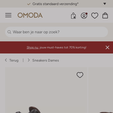
Gratis standaard verzending*
Menu
Shop nu:
jouw must-haves tot 70% korting!
Terug
Sneakers Dames