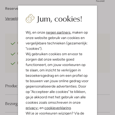
Favoriet
Reserveer direct in een van onze 37 boutiques
Jum, cookies!
Vergelijkbare items
Wij, en onze
negen partners
, maken op
onze website gebruik van cookies en
Gratis verzending
vanaf €75,-
vergelijkbare technieken (gezamenlijk:
"cookies").
Gratis retourneren
binnen 30 dagen*
Wij gebruiken cookies om ervoor te
zorgen dat onze website goed
Betaal achteraf
met Klarna
functioneert, om jouw voorkeuren op
te slaan, om inzicht te verkrijgen in
bezoekersgedrag en om een profiel op
te bouwen van jouw online gedrag voor
Product informatie
gepersonaliseerde advertenties. Door
op "Accepteer alle cookies" te klikken,
ga je akkoord met het gebruik van alle
cookies zoals omschreven in onze
Bezorgen & retourneren
privacy-
en
cookieverklaring
.
Wil je je voorkeuren wijzigen? Via de