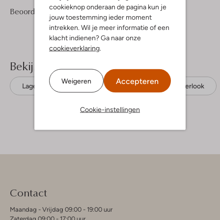
cookieknop onderaan de pagina kun je
1
5
Beoordelingen
(1)
5
/5
jouw toestemming ieder moment
Sterren
intrekken. Wil je meer informatie of een
klacht indienen? Ga naar onze
cookieverklaring
.
Bekijk meer
Accepteren
Weigeren
Lage sneakers
Tommy Jeans
Leatherlook
Cookie-instellingen
Contact
Maandag - Vrijdag 09:00 - 19:00 uur
Zaterdag 09:00 - 17:00 uur