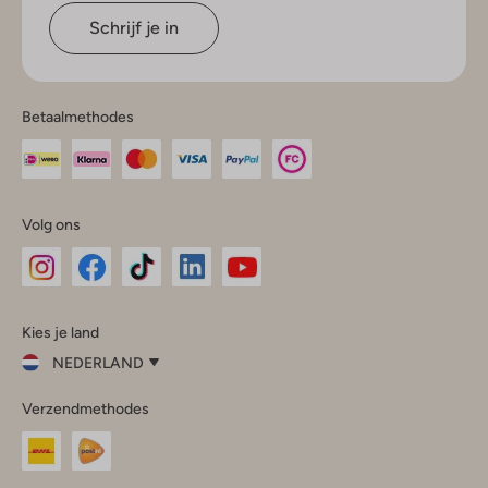
Schrijf je in
Betaalmethodes
Volg ons
Omoda
Omoda
Omoda
Omoda
Omoda
Kies je land
Instagram
Facebook
TikTok
LinkedIn
YouTube
NEDERLAND
Kies
Verzendmethodes
je
Sluit
land
Nederland