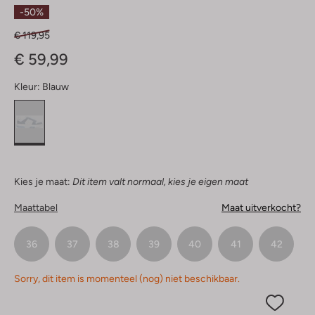
Sterren
-50%
€ 119,95
€ 59,99
Kleur:
Blauw
Kies je maat:
Dit item valt normaal, kies je eigen maat
Maattabel
Maat uitverkocht?
36
37
38
39
40
41
42
Sorry, dit item is momenteel (nog) niet beschikbaar.