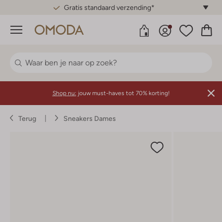
Gratis standaard verzending*
Menu
Shop nu:
jouw must-haves tot 70% korting!
Terug
Sneakers Dames