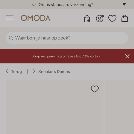
Gratis standaard verzending*
Menu
Shop nu:
jouw must-haves tot 70% korting!
Terug
Sneakers Dames