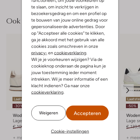
functioneert, om jouw voorkeuren op
te slaan, om inzicht te verkrijgen in
bezoekersgedrag en om een profiel op
Ook iets voor jou?
te bouwen van jouw online gedrag voor
gepersonaliseerde advertenties. Door
op "Accepteer alle cookies" te klikken,
ga je akkoord met het gebruik van alle
cookies zoals omschreven in onze
privacy-
en
cookieverklaring
.
Wil je je voorkeuren wijzigen? Via de
cookieknop onderaan de pagina kun je
jouw toestemming ieder moment
intrekken. Wil je meer informatie of een
klacht indienen? Ga naar onze
cookieverklaring
.
Laatste maten
Laatst
-30%
-30%
-50%
Accepteren
Weigeren
Woden
Woden
Wode
Lage sneakers
Lage sneakers
Lage s
€ 109,99
€ 76,99
€ 129,99
€ 90,99
€ 139,
Cookie-instellingen
+ meer kleuren
+ meer