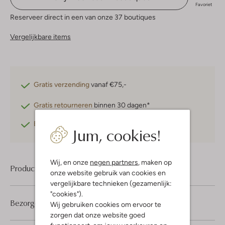
Favoriet
Reserveer direct in een van onze 37 boutiques
Vergelijkbare items
Gratis verzending
vanaf €75,-
Gratis retourneren
binnen 30 dagen*
Betaal achteraf
met Klarna
Jum, cookies!
Wij, en onze
negen partners
, maken op
Product informatie
onze website gebruik van cookies en
vergelijkbare technieken (gezamenlijk:
"cookies").
Bezorgen & retourneren
Wij gebruiken cookies om ervoor te
zorgen dat onze website goed