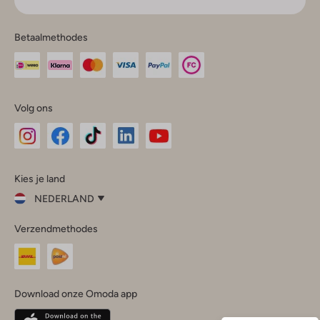
Betaalmethodes
Volg ons
Omoda
Omoda
Omoda
Omoda
Omoda
Kies je land
Instagram
Facebook
TikTok
LinkedIn
YouTube
NEDERLAND
Kies
Verzendmethodes
je
Sluit
land
Nederland
België
(Nederlands)
Download onze Omoda app
Belgique
(Français)