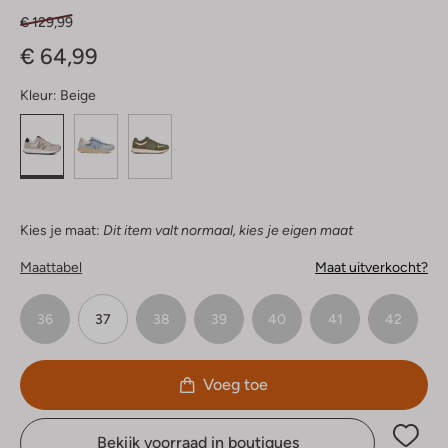
€ 129,99
€ 64,99
Kleur:
Beige
Kies je maat:
Dit item valt normaal, kies je eigen maat
Maattabel
Maat uitverkocht?
36
37
38
39
40
41
42
Voeg toe
Bekijk voorraad in boutiques